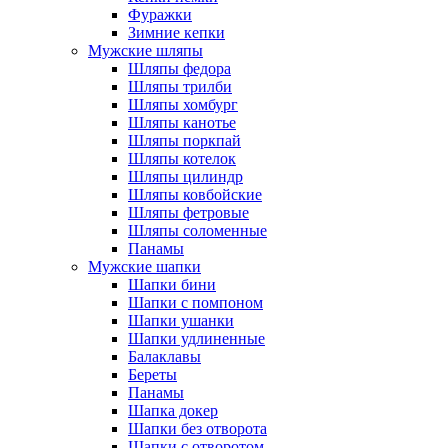
Фуражки
Зимние кепки
Мужские шляпы
Шляпы федора
Шляпы трилби
Шляпы хомбург
Шляпы канотье
Шляпы поркпай
Шляпы котелок
Шляпы цилиндр
Шляпы ковбойские
Шляпы фетровые
Шляпы соломенные
Панамы
Мужские шапки
Шапки бини
Шапки с помпоном
Шапки ушанки
Шапки удлиненные
Балаклавы
Береты
Панамы
Шапка докер
Шапки без отворота
Шапки с отворотом