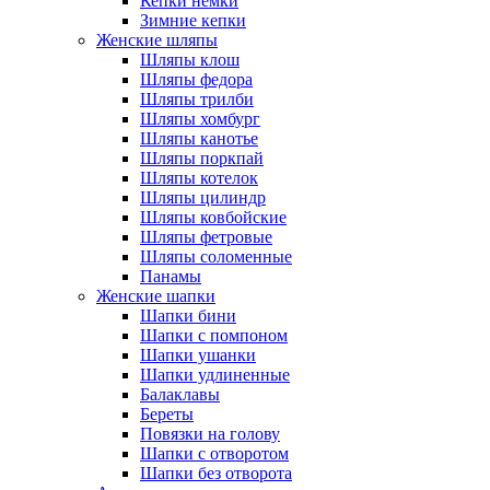
Кепки немки
Зимние кепки
Женские шляпы
Шляпы клош
Шляпы федора
Шляпы трилби
Шляпы хомбург
Шляпы канотье
Шляпы поркпай
Шляпы котелок
Шляпы цилиндр
Шляпы ковбойские
Шляпы фетровые
Шляпы соломенные
Панамы
Женские шапки
Шапки бини
Шапки с помпоном
Шапки ушанки
Шапки удлиненные
Балаклавы
Береты
Повязки на голову
Шапки с отворотом
Шапки без отворота