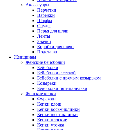
Аксессуары
Перчатки
Варежки
Шарфы
Снуды
Перья для шляп
Ленты
Значки
Коробки для шляп
Подставки
Женщинам
Женские бейсболки
Бейсболки
Бейсболки с сеткой
Бейсболки с прямым козырьком
Козырьки
Бейсболки пятипанельки
Женские кепки
Фуражки
Кепки клош
Кепки восьмиклинки
Кепки шестиклинки
Кепки плоские
Кепки уточка