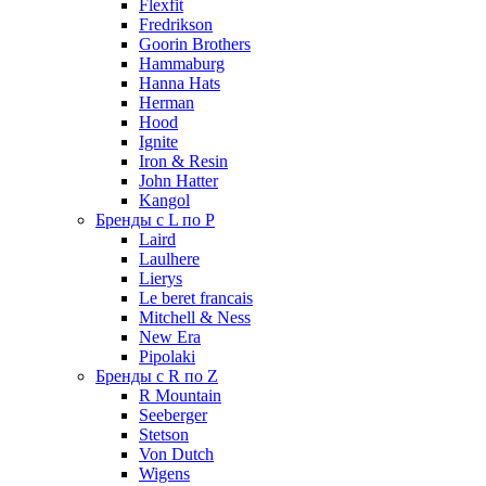
Flexfit
Fredrikson
Goorin Brothers
Hammaburg
Hanna Hats
Herman
Hood
Ignite
Iron & Resin
John Hatter
Kangol
Бренды с L по P
Laird
Laulhere
Lierys
Le beret francais
Mitchell & Ness
New Era
Pipolaki
Бренды с R по Z
R Mountain
Seeberger
Stetson
Von Dutch
Wigens