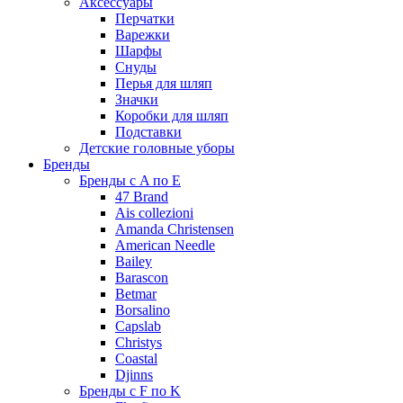
Аксессуары
Перчатки
Варежки
Шарфы
Снуды
Перья для шляп
Значки
Коробки для шляп
Подставки
Детские головные уборы
Бренды
Бренды с A по E
47 Brand
Ais collezioni
Amanda Christensen
American Needle
Bailey
Barascon
Betmar
Borsalino
Capslab
Christys
Coastal
Djinns
Бренды с F по K