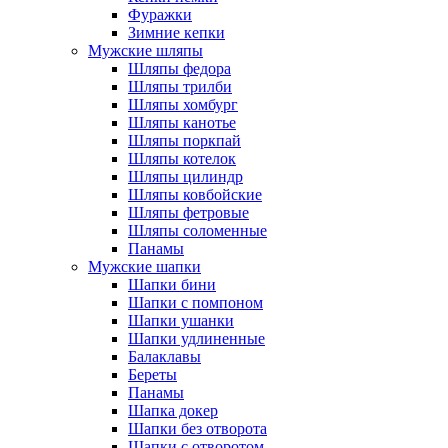
Фуражки
Зимние кепки
Мужские шляпы
Шляпы федора
Шляпы трилби
Шляпы хомбург
Шляпы канотье
Шляпы поркпай
Шляпы котелок
Шляпы цилиндр
Шляпы ковбойские
Шляпы фетровые
Шляпы соломенные
Панамы
Мужские шапки
Шапки бини
Шапки с помпоном
Шапки ушанки
Шапки удлиненные
Балаклавы
Береты
Панамы
Шапка докер
Шапки без отворота
Шапки с отворотом