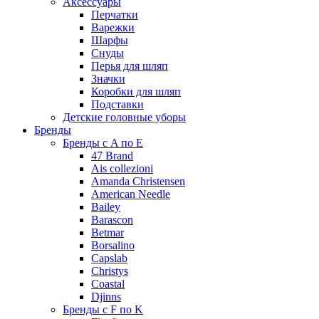
Аксессуары
Перчатки
Варежки
Шарфы
Снуды
Перья для шляп
Значки
Коробки для шляп
Подставки
Детские головные уборы
Бренды
Бренды с A по E
47 Brand
Ais collezioni
Amanda Christensen
American Needle
Bailey
Barascon
Betmar
Borsalino
Capslab
Christys
Coastal
Djinns
Бренды с F по K