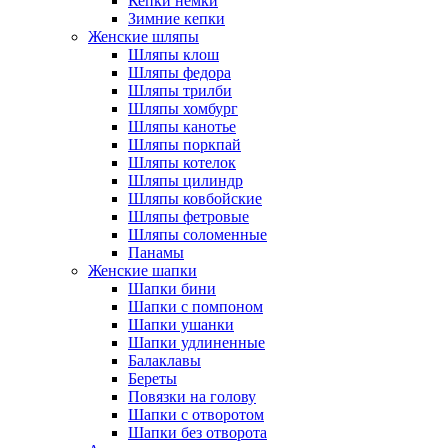
Кепки немки
Зимние кепки
Женские шляпы
Шляпы клош
Шляпы федора
Шляпы трилби
Шляпы хомбург
Шляпы канотье
Шляпы поркпай
Шляпы котелок
Шляпы цилиндр
Шляпы ковбойские
Шляпы фетровые
Шляпы соломенные
Панамы
Женские шапки
Шапки бини
Шапки с помпоном
Шапки ушанки
Шапки удлиненные
Балаклавы
Береты
Повязки на голову
Шапки с отворотом
Шапки без отворота