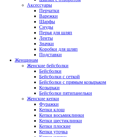
Аксессуары
Перчатки
Варежки
Шарфы
Снуды
Перья для шляп
Ленты
Значки
Коробки для шляп
Подставки
Женщинам
Женские бейсболки
Бейсболки
Бейсболки с сеткой
Бейсболки с прямым козырьком
Козырьки
Бейсболки пятипанельки
Женские кепки
Фуражки
Кепки клош
Кепки восьмиклинки
Кепки шестиклинки
Кепки плоские
Кепки уточка