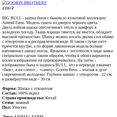
4390
₽
BIG BULL - шапка бини с быком из культовой коллекции
Animal Farm. Модель сшита из джерси черного цвета.
Двухслойная шапка обеспечивает тепло и комфорт в
холодную погоду. Ткань хорошо тянется, не мнется, обладает
высокой прочностью. Шапку можно носить двуми способами:
с отворотом и в расправленном виде. В таком случае патч
прячется внутри, а по форме лаконичная модель больше
напоминает шапку-носок. Ярлычок с логотипом в виде замка
специально сделан таким образом, чтобы в обоих вариантах
носки изображение не переворачивалось. На патче -
изображение быка и надпись BULL, что в переводе означает
«бык», а на сленге – «самец». Goorin Bros. – эпатаж в духе
современной молодежи. Глубина шапки: с отворотом - 22 см,
в развернутом виде - 30 см.
Форма:
Шапка с отворотом
Состав:
100% акрил
Страна производства:
Китай
Сезон:
зимний
Пол:
Унисекс
Лига:
ANIMAL FARM