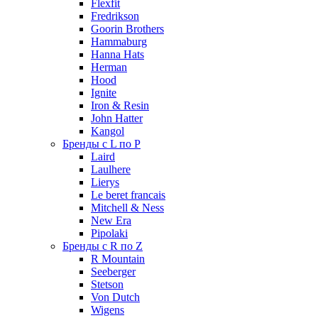
Flexfit
Fredrikson
Goorin Brothers
Hammaburg
Hanna Hats
Herman
Hood
Ignite
Iron & Resin
John Hatter
Kangol
Бренды с L по P
Laird
Laulhere
Lierys
Le beret francais
Mitchell & Ness
New Era
Pipolaki
Бренды с R по Z
R Mountain
Seeberger
Stetson
Von Dutch
Wigens