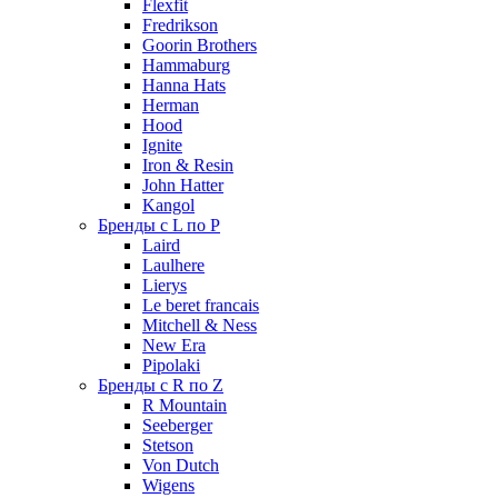
Flexfit
Fredrikson
Goorin Brothers
Hammaburg
Hanna Hats
Herman
Hood
Ignite
Iron & Resin
John Hatter
Kangol
Бренды с L по P
Laird
Laulhere
Lierys
Le beret francais
Mitchell & Ness
New Era
Pipolaki
Бренды с R по Z
R Mountain
Seeberger
Stetson
Von Dutch
Wigens