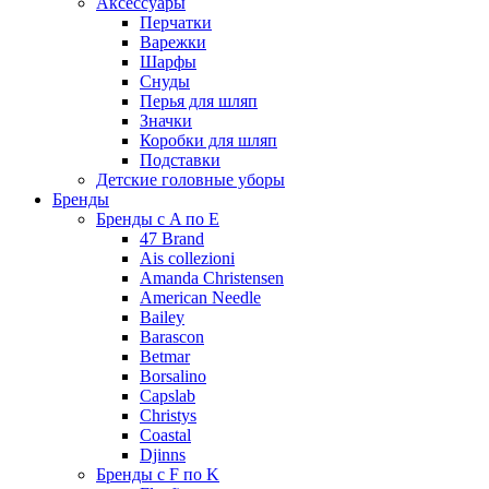
Аксессуары
Перчатки
Варежки
Шарфы
Снуды
Перья для шляп
Значки
Коробки для шляп
Подставки
Детские головные уборы
Бренды
Бренды с A по E
47 Brand
Ais collezioni
Amanda Christensen
American Needle
Bailey
Barascon
Betmar
Borsalino
Capslab
Christys
Coastal
Djinns
Бренды с F по K