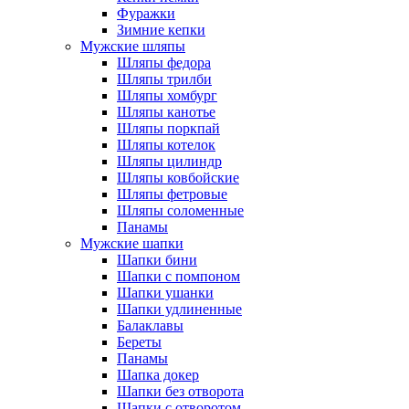
Фуражки
Зимние кепки
Мужские шляпы
Шляпы федора
Шляпы трилби
Шляпы хомбург
Шляпы канотье
Шляпы поркпай
Шляпы котелок
Шляпы цилиндр
Шляпы ковбойские
Шляпы фетровые
Шляпы соломенные
Панамы
Мужские шапки
Шапки бини
Шапки с помпоном
Шапки ушанки
Шапки удлиненные
Балаклавы
Береты
Панамы
Шапка докер
Шапки без отворота
Шапки с отворотом