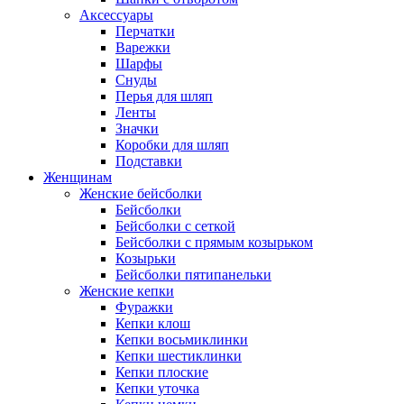
Аксессуары
Перчатки
Варежки
Шарфы
Снуды
Перья для шляп
Ленты
Значки
Коробки для шляп
Подставки
Женщинам
Женские бейсболки
Бейсболки
Бейсболки с сеткой
Бейсболки с прямым козырьком
Козырьки
Бейсболки пятипанельки
Женские кепки
Фуражки
Кепки клош
Кепки восьмиклинки
Кепки шестиклинки
Кепки плоские
Кепки уточка