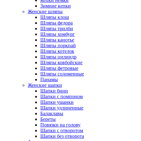
Кепки немки
Зимние кепки
Женские шляпы
Шляпы клош
Шляпы федора
Шляпы трилби
Шляпы хомбург
Шляпы канотье
Шляпы поркпай
Шляпы котелок
Шляпы цилиндр
Шляпы ковбойские
Шляпы фетровые
Шляпы соломенные
Панамы
Женские шапки
Шапки бини
Шапки с помпоном
Шапки ушанки
Шапки удлиненные
Балаклавы
Береты
Повязки на голову
Шапки с отворотом
Шапки без отворота