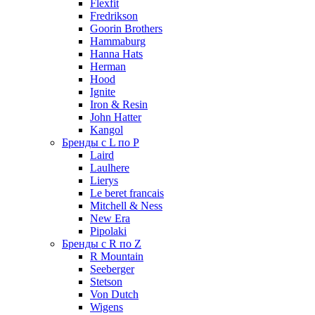
Flexfit
Fredrikson
Goorin Brothers
Hammaburg
Hanna Hats
Herman
Hood
Ignite
Iron & Resin
John Hatter
Kangol
Бренды с L по P
Laird
Laulhere
Lierys
Le beret francais
Mitchell & Ness
New Era
Pipolaki
Бренды с R по Z
R Mountain
Seeberger
Stetson
Von Dutch
Wigens