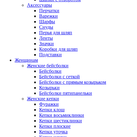
Аксессуары
Перчатки
Варежки
Шарфы
Снуды
Перья для шляп
Ленты
Значки
Коробки для шляп
Подставки
Женщинам
Женские бейсболки
Бейсболки
Бейсболки с сеткой
Бейсболки с прямым козырьком
Козырьки
Бейсболки пятипанельки
Женские кепки
Фуражки
Кепки клош
Кепки восьмиклинки
Кепки шестиклинки
Кепки плоские
Кепки уточка