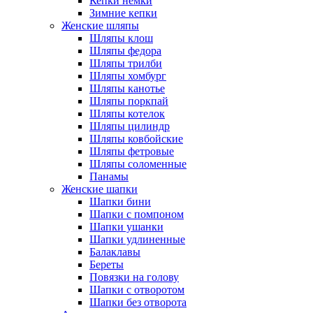
Кепки немки
Зимние кепки
Женские шляпы
Шляпы клош
Шляпы федора
Шляпы трилби
Шляпы хомбург
Шляпы канотье
Шляпы поркпай
Шляпы котелок
Шляпы цилиндр
Шляпы ковбойские
Шляпы фетровые
Шляпы соломенные
Панамы
Женские шапки
Шапки бини
Шапки с помпоном
Шапки ушанки
Шапки удлиненные
Балаклавы
Береты
Повязки на голову
Шапки с отворотом
Шапки без отворота