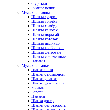
Фуражки
Зимние кепки
Мужские шляпы
Шляпы федора
Шляпы трилби
Шляпы хомбург
Шляпы канотье
Шляпы поркпай
Шляпы котелок
Шляпы цилиндр
Шляпы ковбойские
Шляпы фетровые
Шляпы соломенные
Панамы
Мужские шапки
Шапки бини
Шапки с помпоном
Шапки ушанки
Шапки удлиненные
Балаклавы
Береты
Панамы
Шапка докер
Шапки без отворота
Шапки с отворотом