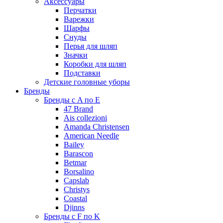
Аксессуары
Перчатки
Варежки
Шарфы
Снуды
Перья для шляп
Значки
Коробки для шляп
Подставки
Детские головные уборы
Бренды
Бренды с A по E
47 Brand
Ais collezioni
Amanda Christensen
American Needle
Bailey
Barascon
Betmar
Borsalino
Capslab
Christys
Coastal
Djinns
Бренды с F по K