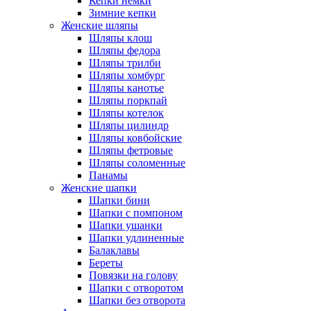
Кепки немки
Зимние кепки
Женские шляпы
Шляпы клош
Шляпы федора
Шляпы трилби
Шляпы хомбург
Шляпы канотье
Шляпы поркпай
Шляпы котелок
Шляпы цилиндр
Шляпы ковбойские
Шляпы фетровые
Шляпы соломенные
Панамы
Женские шапки
Шапки бини
Шапки с помпоном
Шапки ушанки
Шапки удлиненные
Балаклавы
Береты
Повязки на голову
Шапки с отворотом
Шапки без отворота