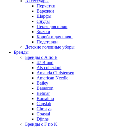
Аксессуары
Перчатки
Варежки
Шарфы
Снуды
Перья для шляп
Значки
Коробки для шляп
Подставки
Детские головные уборы
Бренды
Бренды с A по E
47 Brand
Ais collezioni
Amanda Christensen
American Needle
Bailey
Barascon
Betmar
Borsalino
Capslab
Christys
Coastal
Djinns
Бренды с F по K