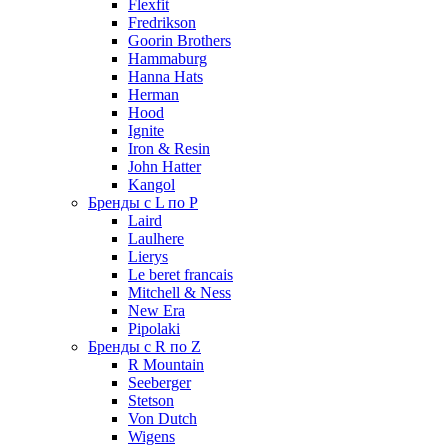
Flexfit
Fredrikson
Goorin Brothers
Hammaburg
Hanna Hats
Herman
Hood
Ignite
Iron & Resin
John Hatter
Kangol
Бренды с L по P
Laird
Laulhere
Lierys
Le beret francais
Mitchell & Ness
New Era
Pipolaki
Бренды с R по Z
R Mountain
Seeberger
Stetson
Von Dutch
Wigens