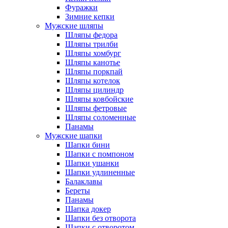
Фуражки
Зимние кепки
Мужские шляпы
Шляпы федора
Шляпы трилби
Шляпы хомбург
Шляпы канотье
Шляпы поркпай
Шляпы котелок
Шляпы цилиндр
Шляпы ковбойские
Шляпы фетровые
Шляпы соломенные
Панамы
Мужские шапки
Шапки бини
Шапки с помпоном
Шапки ушанки
Шапки удлиненные
Балаклавы
Береты
Панамы
Шапка докер
Шапки без отворота
Шапки с отворотом