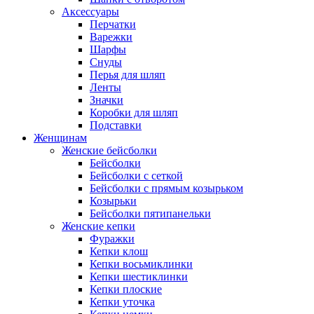
Аксессуары
Перчатки
Варежки
Шарфы
Снуды
Перья для шляп
Ленты
Значки
Коробки для шляп
Подставки
Женщинам
Женские бейсболки
Бейсболки
Бейсболки с сеткой
Бейсболки с прямым козырьком
Козырьки
Бейсболки пятипанельки
Женские кепки
Фуражки
Кепки клош
Кепки восьмиклинки
Кепки шестиклинки
Кепки плоские
Кепки уточка