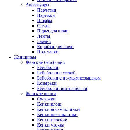
Аксессуары
Перчатки
Варежки
Шарфы
Снуды
Перья для шляп
Ленты
Значки
Коробки для шляп
Подставки
Женщинам
Женские бейсболки
Бейсболки
Бейсболки с сеткой
Бейсболки с прямым козырьком
Козырьки
Бейсболки пятипанельки
Женские кепки
Фуражки
Кепки клош
Кепки восьмиклинки
Кепки шестиклинки
Кепки плоские
Кепки уточка