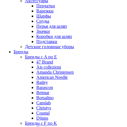
Аксессуары
Перчатки
Варежки
Шарфы
Снуды
Перья для шляп
Значки
Коробки для шляп
Подставки
Детские головные уборы
Бренды
Бренды с A по E
47 Brand
Ais collezioni
Amanda Christensen
American Needle
Bailey
Barascon
Betmar
Borsalino
Capslab
Christys
Coastal
Djinns
Бренды с F по K