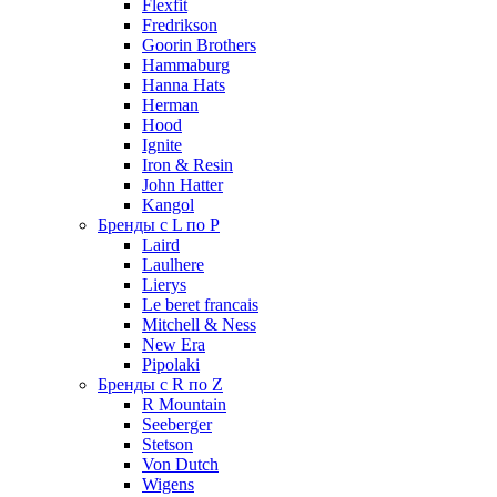
Flexfit
Fredrikson
Goorin Brothers
Hammaburg
Hanna Hats
Herman
Hood
Ignite
Iron & Resin
John Hatter
Kangol
Бренды с L по P
Laird
Laulhere
Lierys
Le beret francais
Mitchell & Ness
New Era
Pipolaki
Бренды с R по Z
R Mountain
Seeberger
Stetson
Von Dutch
Wigens