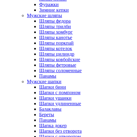
Фуражки
Зимние кепки
Мужские шляпы
Шляпы федора
Шляпы трилби
Шляпы хомбург
Шляпы канотье
Шляпы поркпай
Шляпы котелок
Шляпы цилиндр
Шляпы ковбойские
Шляпы фетровые
Шляпы соломенные
Панамы
Мужские шапки
Шапки бини
Шапки с помпоном
Шапки ушанки
Шапки удлиненные
Балаклавы
Береты
Панамы
Шапка докер
Шапки без отворота
Шапки с отворотом