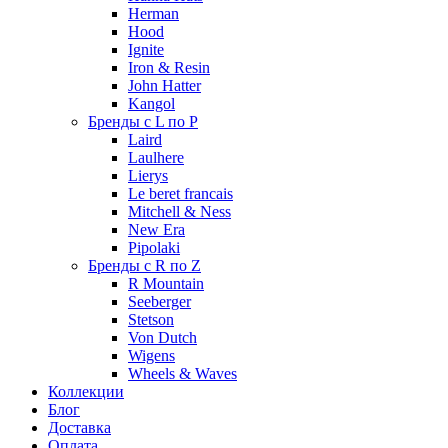
Herman
Hood
Ignite
Iron & Resin
John Hatter
Kangol
Бренды с L по P
Laird
Laulhere
Lierys
Le beret francais
Mitchell & Ness
New Era
Pipolaki
Бренды с R по Z
R Mountain
Seeberger
Stetson
Von Dutch
Wigens
Wheels & Waves
Коллекции
Блог
Доставка
Оплата