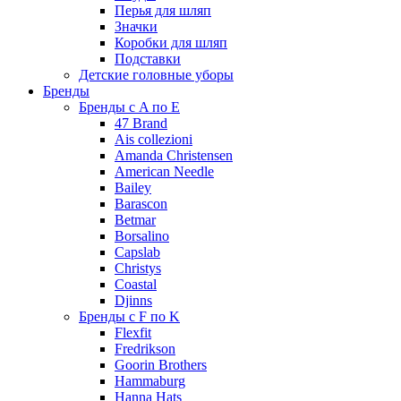
Перья для шляп
Значки
Коробки для шляп
Подставки
Детские головные уборы
Бренды
Бренды с A по E
47 Brand
Ais collezioni
Amanda Christensen
American Needle
Bailey
Barascon
Betmar
Borsalino
Capslab
Christys
Coastal
Djinns
Бренды с F по K
Flexfit
Fredrikson
Goorin Brothers
Hammaburg
Hanna Hats