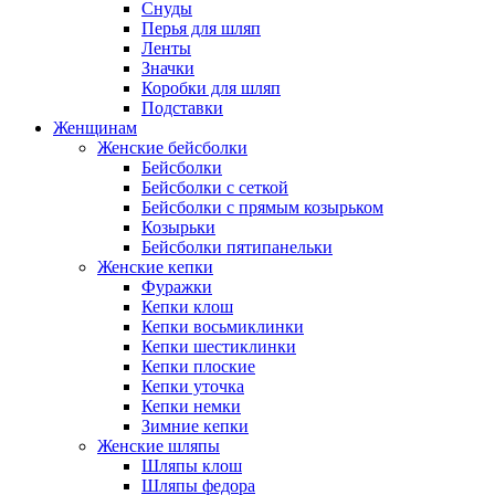
Снуды
Перья для шляп
Ленты
Значки
Коробки для шляп
Подставки
Женщинам
Женские бейсболки
Бейсболки
Бейсболки с сеткой
Бейсболки с прямым козырьком
Козырьки
Бейсболки пятипанельки
Женские кепки
Фуражки
Кепки клош
Кепки восьмиклинки
Кепки шестиклинки
Кепки плоские
Кепки уточка
Кепки немки
Зимние кепки
Женские шляпы
Шляпы клош
Шляпы федора