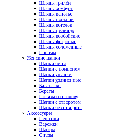
Шляпы трилби
Шляпы хомбург
Шляпы канотье
Шляпы поркпай
Шляпы котелок
Шляпы цилиндр
Шляпы ковбойские
Шляпы фетровые
Шляпы соломенные
Панамы
Женские шапки
Шапки бини
Шапки с помпоном
Шапки ушанки
Шапки удлиненные
Балаклавы
Береты
Повязки на голову
Шапки с отворотом
Шапки без отворота
Аксессуары
Перчатки
Варежки
Шарфы
Снуды