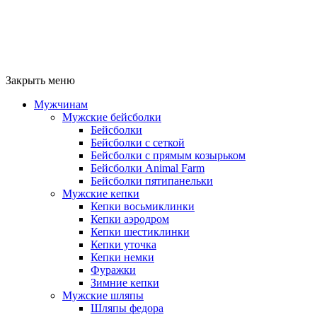
Закрыть меню
Мужчинам
Мужские бейсболки
Бейсболки
Бейсболки с сеткой
Бейсболки с прямым козырьком
Бейсболки Animal Farm
Бейсболки пятипанельки
Мужские кепки
Кепки восьмиклинки
Кепки аэродром
Кепки шестиклинки
Кепки уточка
Кепки немки
Фуражки
Зимние кепки
Мужские шляпы
Шляпы федора