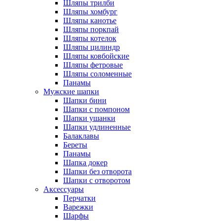
Шляпы трилби
Шляпы хомбург
Шляпы канотье
Шляпы поркпай
Шляпы котелок
Шляпы цилиндр
Шляпы ковбойские
Шляпы фетровые
Шляпы соломенные
Панамы
Мужские шапки
Шапки бини
Шапки с помпоном
Шапки ушанки
Шапки удлиненные
Балаклавы
Береты
Панамы
Шапка докер
Шапки без отворота
Шапки с отворотом
Аксессуары
Перчатки
Варежки
Шарфы