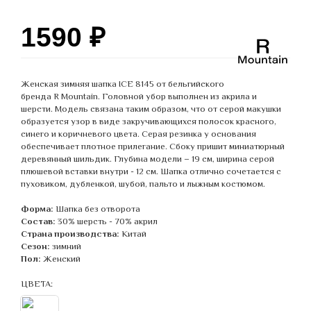
1590
₽
Женская зимняя шапка ICE 8145 от бельгийского
бренда R Mountain. Головной убор выполнен из акрила и
шерсти. Модель связана таким образом, что от серой макушки
образуется узор в виде закручивающихся полосок красного,
синего и коричневого цвета. Серая резинка у основания
обеспечивает плотное прилегание. Сбоку пришит миниатюрный
деревянный шильдик. Глубина модели – 19 см, ширина серой
плюшевой вставки внутри - 12 см. Шапка отлично сочетается с
пуховиком, дубленкой, шубой, пальто и лыжным костюмом.
Форма:
Шапка без отворота
Состав:
30% шерсть - 70% акрил
Страна производства:
Китай
Сезон:
зимний
Пол:
Женский
ЦВЕТА: