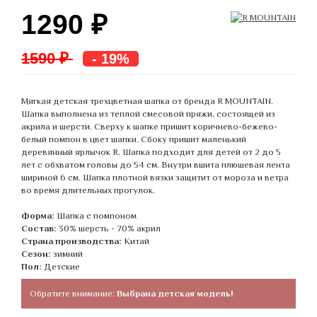
1290
₽
1590 ₽
- 19%
Мягкая детская трехцветная шапка от бренда R MOUNTAIN.
Шапка выполнена из теплой смесовой пряжи, состоящей из
акрила и шерсти. Сверху к шапке пришит коричнево-бежево-
белый помпон в цвет шапки. Сбоку пришит маленький
деревянный ярлычок R. Шапка подходит для детей от 2 до 5
лет с обхватом головы до 54 см. Внутри вшита плюшевая лента
шириной 6 см. Шапка плотной вязки защитит от мороза и ветра
во время длительных прогулок.
Форма:
Шапка с помпоном
Состав:
30% шерсть - 70% акрил
Страна производства:
Китай
Сезон:
зимний
Пол:
Детские
Обратите внимание:
Выбрана детская модель!