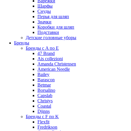
Варежки
Шарфы
Снуды
Перья для шляп
Значки
Коробки для шляп
Подставки
Детские головные уборы
Бренды
Бренды с A по E
47 Brand
Ais collezioni
Amanda Christensen
American Needle
Bailey
Barascon
Betmar
Borsalino
Capslab
Christys
Coastal
Djinns
Бренды с F по K
Flexfit
Fredrikson