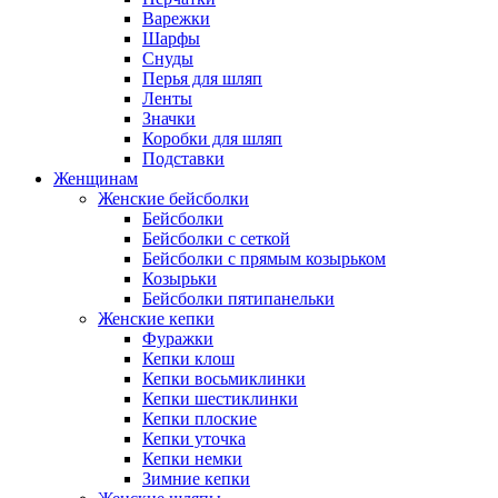
Варежки
Шарфы
Снуды
Перья для шляп
Ленты
Значки
Коробки для шляп
Подставки
Женщинам
Женские бейсболки
Бейсболки
Бейсболки с сеткой
Бейсболки с прямым козырьком
Козырьки
Бейсболки пятипанельки
Женские кепки
Фуражки
Кепки клош
Кепки восьмиклинки
Кепки шестиклинки
Кепки плоские
Кепки уточка
Кепки немки
Зимние кепки