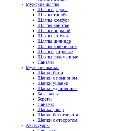
Мужские шляпы
Шляпы федора
Шляпы трилби
Шляпы хомбург
Шляпы канотье
Шляпы поркпай
Шляпы котелок
Шляпы цилиндр
Шляпы ковбойские
Шляпы фетровые
Шляпы соломенные
Панамы
Мужские шапки
Шапки бини
Шапки с помпоном
Шапки ушанки
Шапки удлиненные
Балаклавы
Береты
Панамы
Шапка докер
Шапки без отворота
Шапки с отворотом
Аксессуары
Перчатки