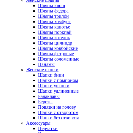
Женские шляпы
Шляпы клош
Шляпы федора
Шляпы трилби
Шляпы хомбург
Шляпы канотье
Шляпы поркпай
Шляпы котелок
Шляпы цилиндр
Шляпы ковбойские
Шляпы фетровые
Шляпы соломенные
Панамы
Женские шапки
Шапки бини
Шапки с помпоном
Шапки ушанки
Шапки удлиненные
Балаклавы
Береты
Повязки на голову
Шапки с отворотом
Шапки без отворота
Аксессуары
Перчатки