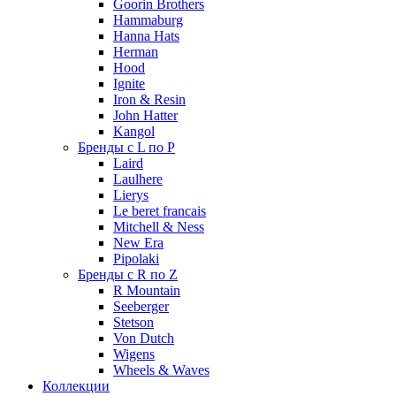
Goorin Brothers
Hammaburg
Hanna Hats
Herman
Hood
Ignite
Iron & Resin
John Hatter
Kangol
Бренды с L по P
Laird
Laulhere
Lierys
Le beret francais
Mitchell & Ness
New Era
Pipolaki
Бренды с R по Z
R Mountain
Seeberger
Stetson
Von Dutch
Wigens
Wheels & Waves
Коллекции