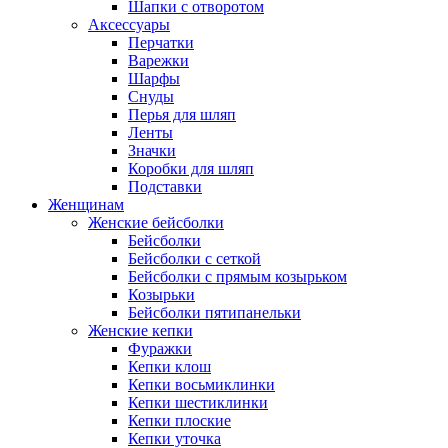
Шапки с отворотом
Аксессуары
Перчатки
Варежки
Шарфы
Снуды
Перья для шляп
Ленты
Значки
Коробки для шляп
Подставки
Женщинам
Женские бейсболки
Бейсболки
Бейсболки с сеткой
Бейсболки с прямым козырьком
Козырьки
Бейсболки пятипанельки
Женские кепки
Фуражки
Кепки клош
Кепки восьмиклинки
Кепки шестиклинки
Кепки плоские
Кепки уточка