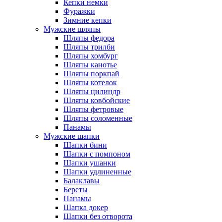
Кепки немки
Фуражки
Зимние кепки
Мужские шляпы
Шляпы федора
Шляпы трилби
Шляпы хомбург
Шляпы канотье
Шляпы поркпай
Шляпы котелок
Шляпы цилиндр
Шляпы ковбойские
Шляпы фетровые
Шляпы соломенные
Панамы
Мужские шапки
Шапки бини
Шапки с помпоном
Шапки ушанки
Шапки удлиненные
Балаклавы
Береты
Панамы
Шапка докер
Шапки без отворота