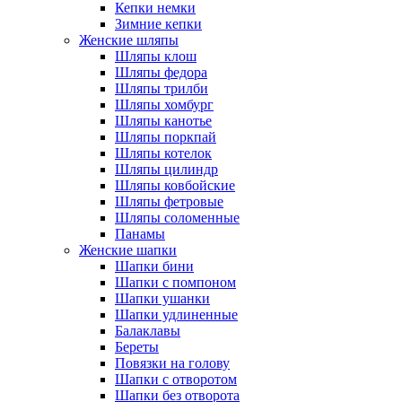
Кепки немки
Зимние кепки
Женские шляпы
Шляпы клош
Шляпы федора
Шляпы трилби
Шляпы хомбург
Шляпы канотье
Шляпы поркпай
Шляпы котелок
Шляпы цилиндр
Шляпы ковбойские
Шляпы фетровые
Шляпы соломенные
Панамы
Женские шапки
Шапки бини
Шапки с помпоном
Шапки ушанки
Шапки удлиненные
Балаклавы
Береты
Повязки на голову
Шапки с отворотом
Шапки без отворота