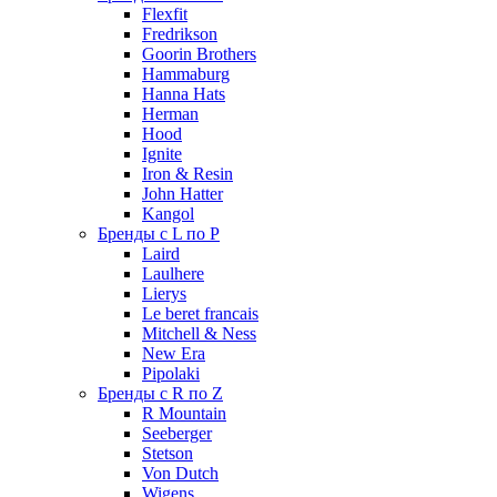
Flexfit
Fredrikson
Goorin Brothers
Hammaburg
Hanna Hats
Herman
Hood
Ignite
Iron & Resin
John Hatter
Kangol
Бренды с L по P
Laird
Laulhere
Lierys
Le beret francais
Mitchell & Ness
New Era
Pipolaki
Бренды с R по Z
R Mountain
Seeberger
Stetson
Von Dutch
Wigens