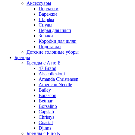
Аксессуары
Перчатки
Варежки
Шарфы
Снуды
Перья для шляп
Значки
Коробки для шляп
Подставки
Детские головные уборы
Бренды
Бренды с A по E
47 Brand
Ais collezioni
Amanda Christensen
American Needle
Bailey
Barascon
Betmar
Borsalino
Capslab
Christys
Coastal
Djinns
Бренды с F по K