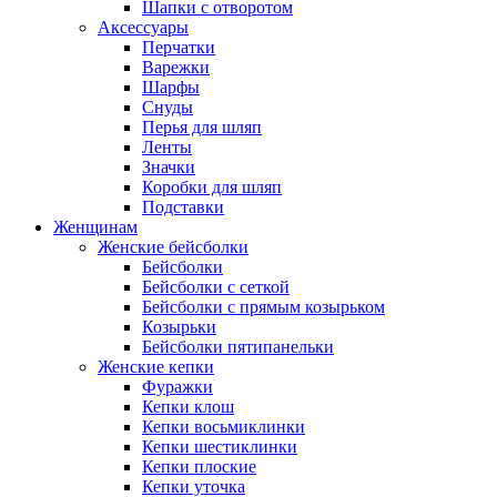
Шапки с отворотом
Аксессуары
Перчатки
Варежки
Шарфы
Снуды
Перья для шляп
Ленты
Значки
Коробки для шляп
Подставки
Женщинам
Женские бейсболки
Бейсболки
Бейсболки с сеткой
Бейсболки с прямым козырьком
Козырьки
Бейсболки пятипанельки
Женские кепки
Фуражки
Кепки клош
Кепки восьмиклинки
Кепки шестиклинки
Кепки плоские
Кепки уточка