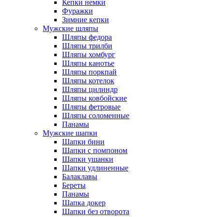
Кепки немки
Фуражки
Зимние кепки
Мужские шляпы
Шляпы федора
Шляпы трилби
Шляпы хомбург
Шляпы канотье
Шляпы поркпай
Шляпы котелок
Шляпы цилиндр
Шляпы ковбойские
Шляпы фетровые
Шляпы соломенные
Панамы
Мужские шапки
Шапки бини
Шапки с помпоном
Шапки ушанки
Шапки удлиненные
Балаклавы
Береты
Панамы
Шапка докер
Шапки без отворота