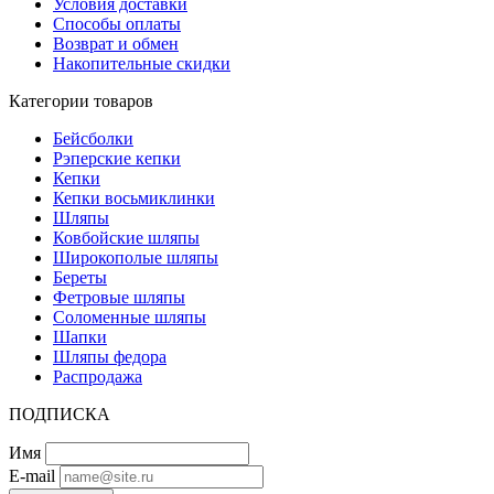
Условия доставки
Способы оплаты
Возврат и обмен
Накопительные скидки
Категории товаров
Бейсболки
Рэперские кепки
Кепки
Кепки восьмиклинки
Шляпы
Ковбойские шляпы
Широкополые шляпы
Береты
Фетровые шляпы
Соломенные шляпы
Шапки
Шляпы федора
Распродажа
ПОДПИСКА
Имя
E-mail