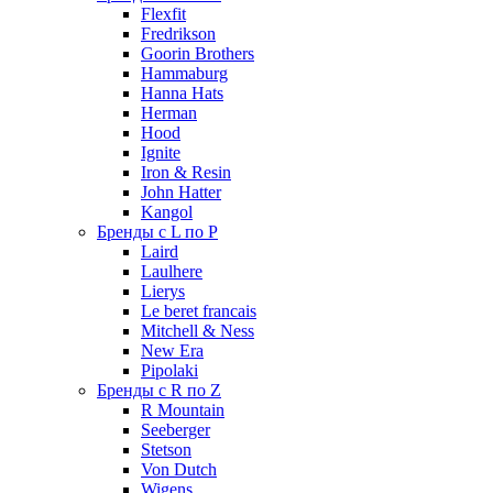
Flexfit
Fredrikson
Goorin Brothers
Hammaburg
Hanna Hats
Herman
Hood
Ignite
Iron & Resin
John Hatter
Kangol
Бренды с L по P
Laird
Laulhere
Lierys
Le beret francais
Mitchell & Ness
New Era
Pipolaki
Бренды с R по Z
R Mountain
Seeberger
Stetson
Von Dutch
Wigens