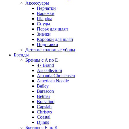
Аксессуары
Перчатки
Варежки
Шарфы
Снуды
Перья для шляп
Значки
Коробки для шляп
Подставки
Детские головные уборы
Бренды
Бренды с A по E
47 Brand
Ais collezioni
Amanda Christensen
American Needle
Bailey
Barascon
Betmar
Borsalino
Capslab
Christys
Coastal
Djinns
Бренды с F по K