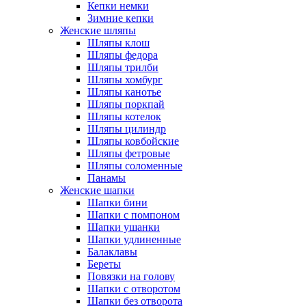
Кепки немки
Зимние кепки
Женские шляпы
Шляпы клош
Шляпы федора
Шляпы трилби
Шляпы хомбург
Шляпы канотье
Шляпы поркпай
Шляпы котелок
Шляпы цилиндр
Шляпы ковбойские
Шляпы фетровые
Шляпы соломенные
Панамы
Женские шапки
Шапки бини
Шапки с помпоном
Шапки ушанки
Шапки удлиненные
Балаклавы
Береты
Повязки на голову
Шапки с отворотом
Шапки без отворота