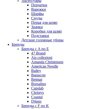
Аксессуары
Перчатки
Варежки
Шарфы
Снуды
Перья для шляп
Значки
Коробки для шляп
Подставки
Детские головные уборы
Бренды
Бренды с A по E
47 Brand
Ais collezioni
Amanda Christensen
American Needle
Bailey
Barascon
Betmar
Borsalino
Capslab
Christys
Coastal
Djinns
Бренды с F по K