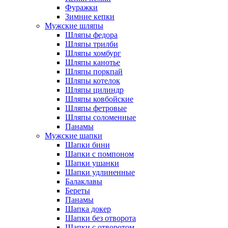
Фуражки
Зимние кепки
Мужские шляпы
Шляпы федора
Шляпы трилби
Шляпы хомбург
Шляпы канотье
Шляпы поркпай
Шляпы котелок
Шляпы цилиндр
Шляпы ковбойские
Шляпы фетровые
Шляпы соломенные
Панамы
Мужские шапки
Шапки бини
Шапки с помпоном
Шапки ушанки
Шапки удлиненные
Балаклавы
Береты
Панамы
Шапка докер
Шапки без отворота
Шапки с отворотом