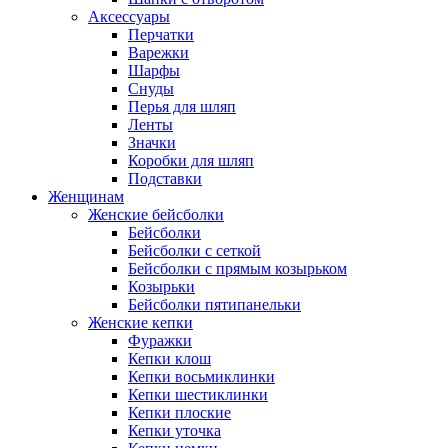
Аксессуары
Перчатки
Варежки
Шарфы
Снуды
Перья для шляп
Ленты
Значки
Коробки для шляп
Подставки
Женщинам
Женские бейсболки
Бейсболки
Бейсболки с сеткой
Бейсболки с прямым козырьком
Козырьки
Бейсболки пятипанельки
Женские кепки
Фуражки
Кепки клош
Кепки восьмиклинки
Кепки шестиклинки
Кепки плоские
Кепки уточка