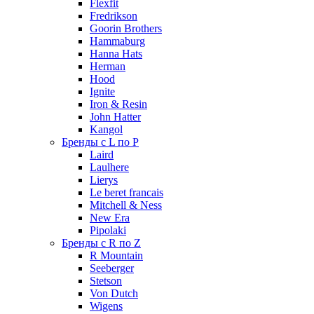
Flexfit
Fredrikson
Goorin Brothers
Hammaburg
Hanna Hats
Herman
Hood
Ignite
Iron & Resin
John Hatter
Kangol
Бренды с L по P
Laird
Laulhere
Lierys
Le beret francais
Mitchell & Ness
New Era
Pipolaki
Бренды с R по Z
R Mountain
Seeberger
Stetson
Von Dutch
Wigens