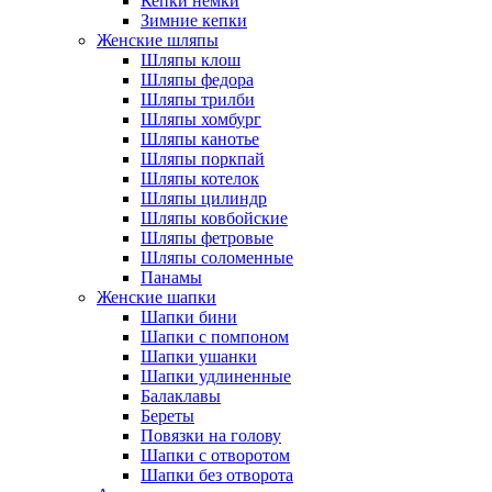
Кепки немки
Зимние кепки
Женские шляпы
Шляпы клош
Шляпы федора
Шляпы трилби
Шляпы хомбург
Шляпы канотье
Шляпы поркпай
Шляпы котелок
Шляпы цилиндр
Шляпы ковбойские
Шляпы фетровые
Шляпы соломенные
Панамы
Женские шапки
Шапки бини
Шапки с помпоном
Шапки ушанки
Шапки удлиненные
Балаклавы
Береты
Повязки на голову
Шапки с отворотом
Шапки без отворота