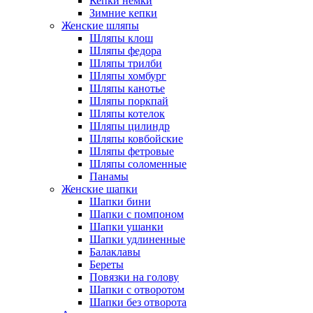
Кепки немки
Зимние кепки
Женские шляпы
Шляпы клош
Шляпы федора
Шляпы трилби
Шляпы хомбург
Шляпы канотье
Шляпы поркпай
Шляпы котелок
Шляпы цилиндр
Шляпы ковбойские
Шляпы фетровые
Шляпы соломенные
Панамы
Женские шапки
Шапки бини
Шапки с помпоном
Шапки ушанки
Шапки удлиненные
Балаклавы
Береты
Повязки на голову
Шапки с отворотом
Шапки без отворота