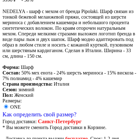
NEDELYA - шарф с мехом от бренда Pipolaki. Шарф связан из
тонкой бежевой меланжевой пряжи, состоящей из шерсти
мериноса с добавлением кашемира и небольшого процента
синтетических волокон. По краям оторочен натуральным
мехом. Спереди мелкими стразами выложен логотип бренда в
виде пары лыж и двух шапок. Шарф модно адаптировать под
образ в любом стиле и носить с кожаной курткой, пуховиком
или шерстяным кардиганом. Сделан в Италии. Ширина - 33
см, длина - 150 см.
Форма:
Шарф
Состав:
50% мех енота - 24% шерсть мериноса - 15% вискоза -
7% полиамид - 4% кашемир
Страна производства:
Италия
Сезон:
зимний
Пол:
Женский
Размеры:
ONE
Как определить свой размер?
Санкт-Петербург
Город доставки:
* Вы можете сменить Город доставки в Корзине.
- Доставка до пункта выдачи
бесплатно
. Срок: 1-2 дня.