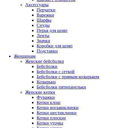
Аксессуары
Перчатки
Варежки
Шарфы
Снуды
Перья для шляп
Ленты
Значки
Коробки для шляп
Подставки
Женщинам
Женские бейсболки
Бейсболки
Бейсболки с сеткой
Бейсболки с прямым козырьком
Козырьки
Бейсболки пятипанельки
Женские кепки
Фуражки
Кепки клош
Кепки восьмиклинки
Кепки шестиклинки
Кепки плоские
Кепки уточка