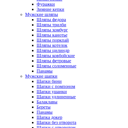
Фуражки
Зимние кепки
Мужские шляпы
Шляпы федора
Шляпы трилби
Шляпы хомбург
Шляпы канотье
Шляпы поркпай
Шляпы котелок
Шляпы цилиндр
Шляпы ковбойские
Шляпы фетровые
Шляпы соломенные
Панамы
Мужские шапки
Шапки бини
Шапки с помпоном
Шапки ушанки
Шапки удлиненные
Балаклавы
Береты
Панамы
Шапка докер
Шапки без отворота
Шапки с отворотом