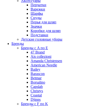
Аксессуары
Перчатки
Варежки
Шарфы
Снуды
Перья для шляп
Значки
Коробки для шляп
Подставки
Детские головные уборы
Бренды
Бренды с A по E
47 Brand
Ais collezioni
Amanda Christensen
American Needle
Bailey
Barascon
Betmar
Borsalino
Capslab
Christys
Coastal
Djinns
Бренды с F по K