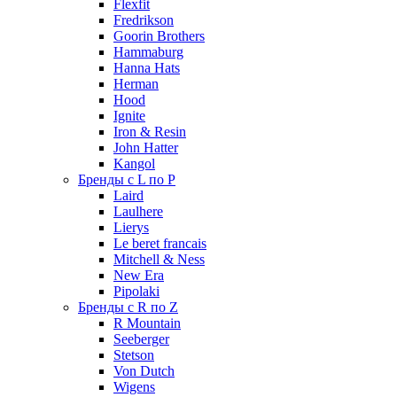
Flexfit
Fredrikson
Goorin Brothers
Hammaburg
Hanna Hats
Herman
Hood
Ignite
Iron & Resin
John Hatter
Kangol
Бренды с L по P
Laird
Laulhere
Lierys
Le beret francais
Mitchell & Ness
New Era
Pipolaki
Бренды с R по Z
R Mountain
Seeberger
Stetson
Von Dutch
Wigens