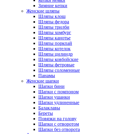
Кепки немки
Зимние кепки
Женские шляпы
Шляпы клош
Шляпы федора
Шляпы трилби
Шляпы хомбург
Шляпы канотье
Шляпы поркпай
Шляпы котелок
Шляпы цилиндр
Шляпы ковбойские
Шляпы фетровые
Шляпы соломенные
Панамы
Женские шапки
Шапки бини
Шапки с помпоном
Шапки ушанки
Шапки удлиненные
Балаклавы
Береты
Повязки на голову
Шапки с отворотом
Шапки без отворота