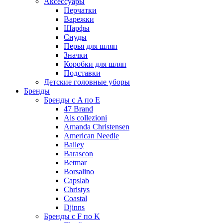
Аксессуары
Перчатки
Варежки
Шарфы
Снуды
Перья для шляп
Значки
Коробки для шляп
Подставки
Детские головные уборы
Бренды
Бренды с A по E
47 Brand
Ais collezioni
Amanda Christensen
American Needle
Bailey
Barascon
Betmar
Borsalino
Capslab
Christys
Coastal
Djinns
Бренды с F по K