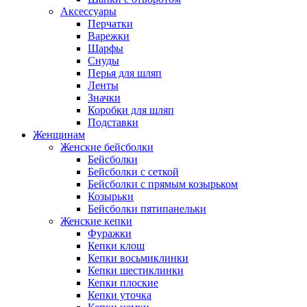
Аксессуары
Перчатки
Варежки
Шарфы
Снуды
Перья для шляп
Ленты
Значки
Коробки для шляп
Подставки
Женщинам
Женские бейсболки
Бейсболки
Бейсболки с сеткой
Бейсболки с прямым козырьком
Козырьки
Бейсболки пятипанельки
Женские кепки
Фуражки
Кепки клош
Кепки восьмиклинки
Кепки шестиклинки
Кепки плоские
Кепки уточка