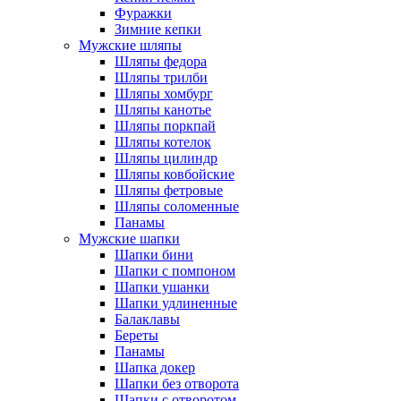
Фуражки
Зимние кепки
Мужские шляпы
Шляпы федора
Шляпы трилби
Шляпы хомбург
Шляпы канотье
Шляпы поркпай
Шляпы котелок
Шляпы цилиндр
Шляпы ковбойские
Шляпы фетровые
Шляпы соломенные
Панамы
Мужские шапки
Шапки бини
Шапки с помпоном
Шапки ушанки
Шапки удлиненные
Балаклавы
Береты
Панамы
Шапка докер
Шапки без отворота
Шапки с отворотом