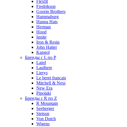
Flexfit
Fredrikson
Goorin Brothers
Hammaburg
Hanna Hats
Herman
Hood
Ignite
Iron & Resin
John Hatter
Kangol
Бренды с L по P
Laird
Laulhere
Lierys
Le beret francais
Mitchell & Ness
New Era
Pipolaki
Бренды с R по Z
R Mountain
Seeberger
Stetson
Von Dutch
Wigens