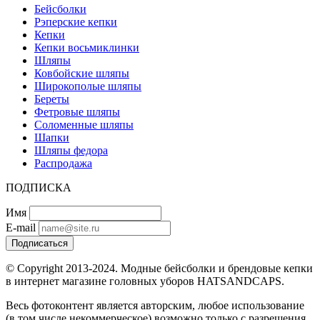
Бейсболки
Рэперские кепки
Кепки
Кепки восьмиклинки
Шляпы
Ковбойские шляпы
Широкополые шляпы
Береты
Фетровые шляпы
Соломенные шляпы
Шапки
Шляпы федора
Распродажа
ПОДПИСКА
Имя
E-mail
Подписаться
© Copyright 2013-2024. Модные бейсболки и брендовые кепки
в интернет магазине головных уборов HATSANDCAPS.
Весь фотоконтент является авторским, любое использование
(в том числе некоммерческое) возможно только с разрешения