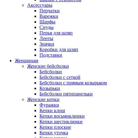
Аксессуары
Перчатки
Варежки
Шарфы
Снуды
Перья для шляп
Ленты
Значки
Коробки для шляп
Подставки
Женщинам
Женские бейсболки
Бейсболки
Бейсболки с сеткой
Бейсболки с прямым козырьком
Козырьки
Бейсболки пятипанельки
Женские кепки
Фуражки
Кепки клош
Кепки восьмиклинки
Кепки шестиклинки
Кепки плоские
Кепки уточка