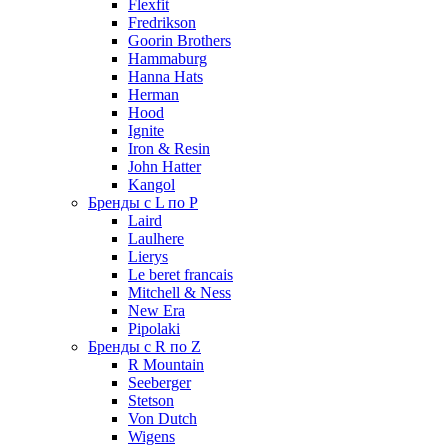
Flexfit
Fredrikson
Goorin Brothers
Hammaburg
Hanna Hats
Herman
Hood
Ignite
Iron & Resin
John Hatter
Kangol
Бренды с L по P
Laird
Laulhere
Lierys
Le beret francais
Mitchell & Ness
New Era
Pipolaki
Бренды с R по Z
R Mountain
Seeberger
Stetson
Von Dutch
Wigens