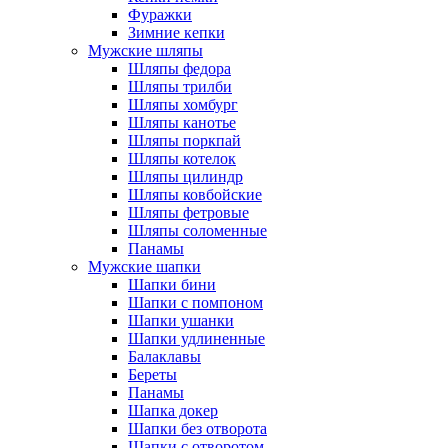
Фуражки
Зимние кепки
Мужские шляпы
Шляпы федора
Шляпы трилби
Шляпы хомбург
Шляпы канотье
Шляпы поркпай
Шляпы котелок
Шляпы цилиндр
Шляпы ковбойские
Шляпы фетровые
Шляпы соломенные
Панамы
Мужские шапки
Шапки бини
Шапки с помпоном
Шапки ушанки
Шапки удлиненные
Балаклавы
Береты
Панамы
Шапка докер
Шапки без отворота
Шапки с отворотом