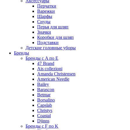
Аксессуары
Перчатки
Варежки
Шарфы
Снуды
Перья для шляп
Значки
Коробки для шляп
Подставки
Детские головные уборы
Бренды
Бренды с A по E
47 Brand
Ais collezioni
Amanda Christensen
American Needle
Bailey
Barascon
Betmar
Borsalino
Capslab
Christys
Coastal
Djinns
Бренды с F по K