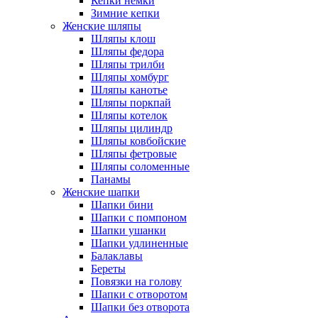
Кепки немки
Зимние кепки
Женские шляпы
Шляпы клош
Шляпы федора
Шляпы трилби
Шляпы хомбург
Шляпы канотье
Шляпы поркпай
Шляпы котелок
Шляпы цилиндр
Шляпы ковбойские
Шляпы фетровые
Шляпы соломенные
Панамы
Женские шапки
Шапки бини
Шапки с помпоном
Шапки ушанки
Шапки удлиненные
Балаклавы
Береты
Повязки на голову
Шапки с отворотом
Шапки без отворота