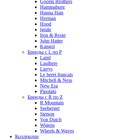
Goorin Brothers
Hammaburg
Hanna Hats
Herman
Hood
Ignite
Iron & Resin
John Hatter
Kangol
Бренды с L по P
Laird
Laulhere
Lierys
Le beret francais
Mitchell & Ness
New Era
Pipolaki
Бренды с R по Z
R Mountain
Seeberger
Stetson
Von Dutch
Wigens
Wheels & Waves
Коллекции