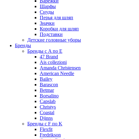
Варежки
Шарфы
Снуды
Перья для шляп
Значки
Коробки для шляп
Подставки
Детские головные уборы
Бренды
Бренды с A по E
47 Brand
Ais collezioni
Amanda Christensen
American Needle
Bailey
Barascon
Betmar
Borsalino
Capslab
Christys
Coastal
Djinns
Бренды с F по K
Flexfit
Fredrikson