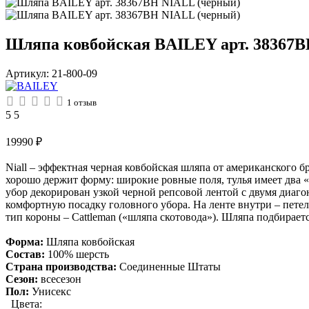
Шляпа ковбойская BAILEY арт. 38367B
Артикул:
21-800-09
1
отзыв
5
5
19990
₽
Niall – эффектная черная ковбойская шляпа от американского б
хорошо держит форму: широкие ровные поля, тулья имеет два «
убор декорирован узкой черной репсовой лентой с двумя диа
комфортную посадку головного убора. На ленте внутри – петель
тип короны – Cattleman («шляпа скотовода»). Шляпа подбираетс
Форма:
Шляпа ковбойская
Состав:
100% шерсть
Страна производства:
Соединенные Штаты
Сезон:
всесезон
Пол:
Унисекс
Цвета: