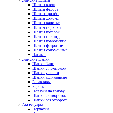
Женские шляпы
Шляпы клош
Шляпы федора
Шляпы трилби
Шляпы хомбург
Шляпы канотье
Шляпы поркпай
Шляпы котелок
Шляпы цилиндр
Шляпы ковбойские
Шляпы фетровые
Шляпы соломенные
Панамы
Женские шапки
Шапки бини
Шапки с помпоном
Шапки ушанки
Шапки удлиненные
Балаклавы
Береты
Повязки на голову
Шапки с отворотом
Шапки без отворота
Аксессуары
Перчатки