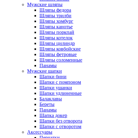
Мужские шляпы
Шляпы федора
Шляпы трилби
Шляпы хомбург
Шляпы канотье
Шляпы поркпай
Шляпы котелок
Шляпы цилиндр
Шляпы ковбойские
Шляпы фетровые
Шляпы соломенные
Панамы
Мужские шапки
Шапки бини
Шапки с помпоном
Шапки ушанки
Шапки удлиненные
Балаклавы
Береты
Панамы
Шапка докер
Шапки без отворота
Шапки с отворотом
Аксессуары
Перчатки