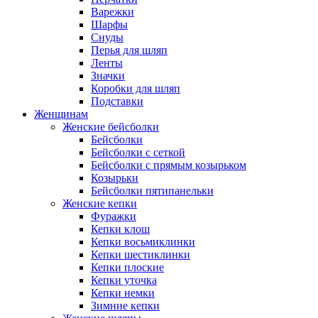
Варежки
Шарфы
Снуды
Перья для шляп
Ленты
Значки
Коробки для шляп
Подставки
Женщинам
Женские бейсболки
Бейсболки
Бейсболки с сеткой
Бейсболки с прямым козырьком
Козырьки
Бейсболки пятипанельки
Женские кепки
Фуражки
Кепки клош
Кепки восьмиклинки
Кепки шестиклинки
Кепки плоские
Кепки уточка
Кепки немки
Зимние кепки