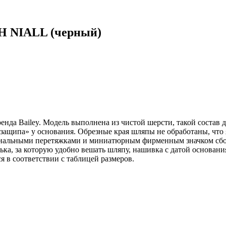
H NIALL (черный)
ренда Bailey. Модель выполнена из чистой шерсти, такой состав
защипа» у основания. Обрезные края шляпы не обработаны, что 
гональными перетяжками и миниатюрным фирменным значком сбок
ка, за которую удобно вешать шляпу, нашивка с датой основания 
я в соответствии с таблицей размеров.