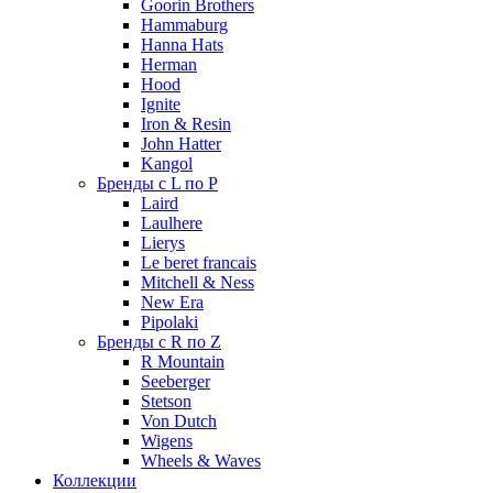
Goorin Brothers
Hammaburg
Hanna Hats
Herman
Hood
Ignite
Iron & Resin
John Hatter
Kangol
Бренды с L по P
Laird
Laulhere
Lierys
Le beret francais
Mitchell & Ness
New Era
Pipolaki
Бренды с R по Z
R Mountain
Seeberger
Stetson
Von Dutch
Wigens
Wheels & Waves
Коллекции