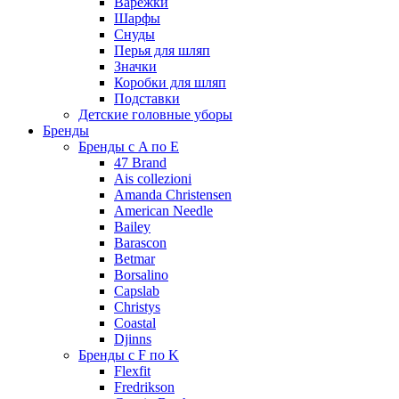
Варежки
Шарфы
Снуды
Перья для шляп
Значки
Коробки для шляп
Подставки
Детские головные уборы
Бренды
Бренды с A по E
47 Brand
Ais collezioni
Amanda Christensen
American Needle
Bailey
Barascon
Betmar
Borsalino
Capslab
Christys
Coastal
Djinns
Бренды с F по K
Flexfit
Fredrikson