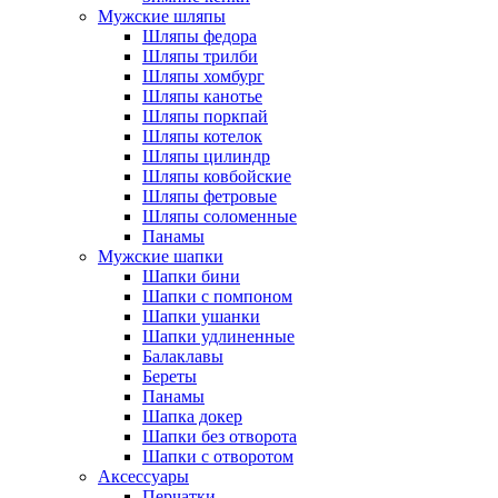
Мужские шляпы
Шляпы федора
Шляпы трилби
Шляпы хомбург
Шляпы канотье
Шляпы поркпай
Шляпы котелок
Шляпы цилиндр
Шляпы ковбойские
Шляпы фетровые
Шляпы соломенные
Панамы
Мужские шапки
Шапки бини
Шапки с помпоном
Шапки ушанки
Шапки удлиненные
Балаклавы
Береты
Панамы
Шапка докер
Шапки без отворота
Шапки с отворотом
Аксессуары
Перчатки