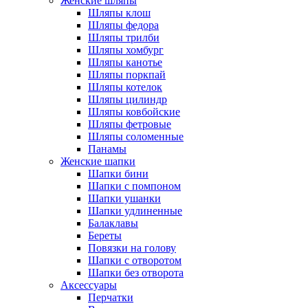
Женские шляпы
Шляпы клош
Шляпы федора
Шляпы трилби
Шляпы хомбург
Шляпы канотье
Шляпы поркпай
Шляпы котелок
Шляпы цилиндр
Шляпы ковбойские
Шляпы фетровые
Шляпы соломенные
Панамы
Женские шапки
Шапки бини
Шапки с помпоном
Шапки ушанки
Шапки удлиненные
Балаклавы
Береты
Повязки на голову
Шапки с отворотом
Шапки без отворота
Аксессуары
Перчатки