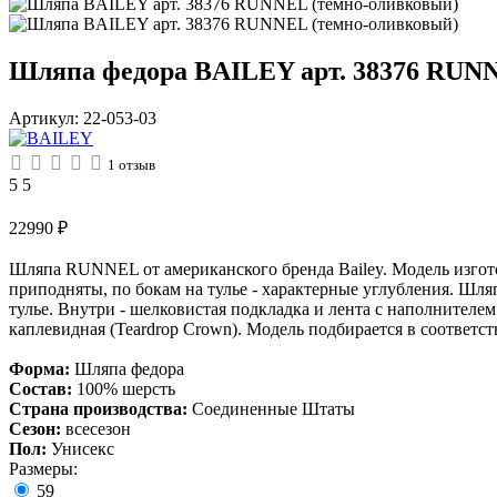
Шляпа федора BAILEY арт. 38376 RUN
Артикул:
22-053-03
1
отзыв
5
5
22990
₽
Шляпа RUNNEL от американского бренда Bailey. Модель изгот
приподняты, по бокам на тулье - характерные углубления. Шля
тулье. Внутри - шелковистая подкладка и лента с наполнителем 
каплевидная (Teardrop Crown). Модель подбирается в соответст
Форма:
Шляпа федора
Состав:
100% шерсть
Страна производства:
Соединенные Штаты
Сезон:
всесезон
Пол:
Унисекс
Размеры:
59