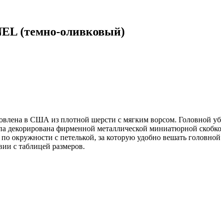
NEL (темно-оливковый)
овлена в США из плотной шерсти с мягким ворсом. Головной у
па декорирована фирменной металлической миниатюрной скобкой 
по окружности с петелькой, за которую удобно вешать головной у
вии с таблицей размеров.