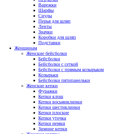
Варежки
Шарфы
Снуды
Перья для шляп
Ленты
Значки
Коробки для шляп
Подставки
Женщинам
Женские бейсболки
Бейсболки
Бейсболки с сеткой
Бейсболки с прямым козырьком
Козырьки
Бейсболки пятипанельки
Женские кепки
Фуражки
Кепки клош
Кепки восьмиклинки
Кепки шестиклинки
Кепки плоские
Кепки уточка
Кепки немки
Зимние кепки