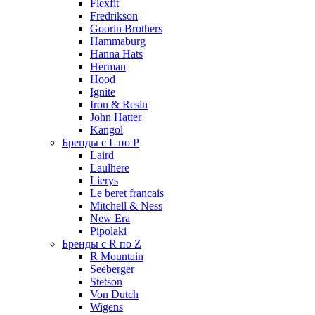
Flexfit
Fredrikson
Goorin Brothers
Hammaburg
Hanna Hats
Herman
Hood
Ignite
Iron & Resin
John Hatter
Kangol
Бренды с L по P
Laird
Laulhere
Lierys
Le beret francais
Mitchell & Ness
New Era
Pipolaki
Бренды с R по Z
R Mountain
Seeberger
Stetson
Von Dutch
Wigens