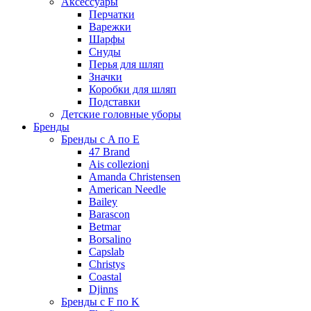
Аксессуары
Перчатки
Варежки
Шарфы
Снуды
Перья для шляп
Значки
Коробки для шляп
Подставки
Детские головные уборы
Бренды
Бренды с A по E
47 Brand
Ais collezioni
Amanda Christensen
American Needle
Bailey
Barascon
Betmar
Borsalino
Capslab
Christys
Coastal
Djinns
Бренды с F по K