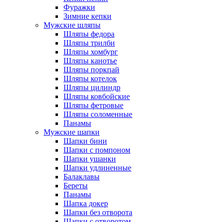
Фуражки
Зимние кепки
Мужские шляпы
Шляпы федора
Шляпы трилби
Шляпы хомбург
Шляпы канотье
Шляпы поркпай
Шляпы котелок
Шляпы цилиндр
Шляпы ковбойские
Шляпы фетровые
Шляпы соломенные
Панамы
Мужские шапки
Шапки бини
Шапки с помпоном
Шапки ушанки
Шапки удлиненные
Балаклавы
Береты
Панамы
Шапка докер
Шапки без отворота
Шапки с отворотом