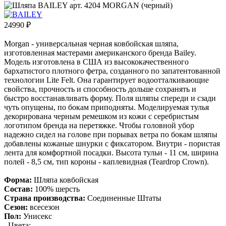
24990
₽
Morgan - универсальная черная ковбойская шляпа,
изготовленная мастерами американского бренда Bailey.
Модель изготовлена в США из высококачественного
бархатистого плотного фетра, созданного по запатентованной
технологии Lite Felt. Она гарантирует водоотталкивающие
свойства, прочность и способность дольше сохранять и
быстро восстанавливать форму. Поля шляпы спереди и сзади
чуть опущены, по бокам приподняты. Моделируемая тулья
декорирована черным ремешком из кожи с серебристым
логотипом бренда на перетяжке. Чтобы головной убор
надежно сидел на голове при порывах ветра по бокам шляпы
добавлены кожаные шнурки с фиксатором. Внутри - пористая
лента для комфортной посадки. Высота тульи - 11 см, ширина
полей - 8,5 см, тип короны - каплевидная (Teardrop Crown).
Форма:
Шляпа ковбойская
Состав:
100% шерсть
Страна производства:
Соединенные Штаты
Сезон:
всесезон
Пол:
Унисекс
Цвета: