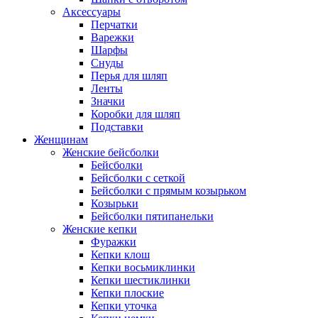
Аксессуары
Перчатки
Варежки
Шарфы
Снуды
Перья для шляп
Ленты
Значки
Коробки для шляп
Подставки
Женщинам
Женские бейсболки
Бейсболки
Бейсболки с сеткой
Бейсболки с прямым козырьком
Козырьки
Бейсболки пятипанельки
Женские кепки
Фуражки
Кепки клош
Кепки восьмиклинки
Кепки шестиклинки
Кепки плоские
Кепки уточка