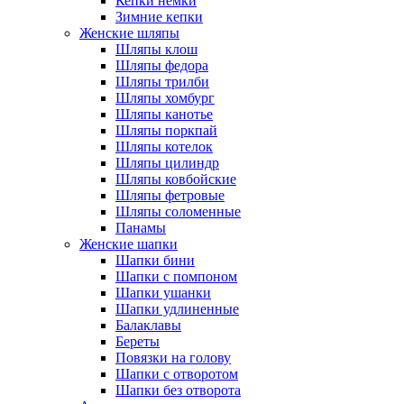
Кепки немки
Зимние кепки
Женские шляпы
Шляпы клош
Шляпы федора
Шляпы трилби
Шляпы хомбург
Шляпы канотье
Шляпы поркпай
Шляпы котелок
Шляпы цилиндр
Шляпы ковбойские
Шляпы фетровые
Шляпы соломенные
Панамы
Женские шапки
Шапки бини
Шапки с помпоном
Шапки ушанки
Шапки удлиненные
Балаклавы
Береты
Повязки на голову
Шапки с отворотом
Шапки без отворота