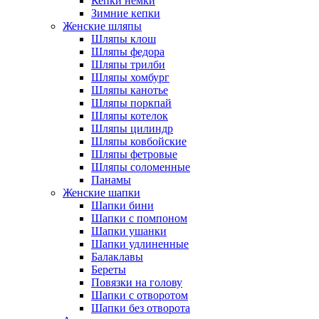
Кепки немки
Зимние кепки
Женские шляпы
Шляпы клош
Шляпы федора
Шляпы трилби
Шляпы хомбург
Шляпы канотье
Шляпы поркпай
Шляпы котелок
Шляпы цилиндр
Шляпы ковбойские
Шляпы фетровые
Шляпы соломенные
Панамы
Женские шапки
Шапки бини
Шапки с помпоном
Шапки ушанки
Шапки удлиненные
Балаклавы
Береты
Повязки на голову
Шапки с отворотом
Шапки без отворота