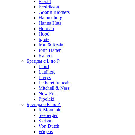
Flexfit
Fredrikson
Goorin Brothers
Hammaburg
Hanna Hats
Herman
Hood
Ignite
Iron & Resin
John Hatter
Kangol
Бренды с L по P
Laird
Laulhere
Lierys
Le beret francais
Mitchell & Ness
New Era
Pipolaki
Бренды с R по Z
R Mountain
Seeberger
Stetson
Von Dutch
Wigens