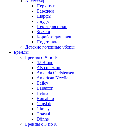
Аксессуары
Перчатки
Варежки
Шарфы
Снуды
Перья для шляп
Значки
Коробки для шляп
Подставки
Детские головные уборы
Бренды
Бренды с A по E
47 Brand
Ais collezioni
Amanda Christensen
American Needle
Bailey
Barascon
Betmar
Borsalino
Capslab
Christys
Coastal
Djinns
Бренды с F по K