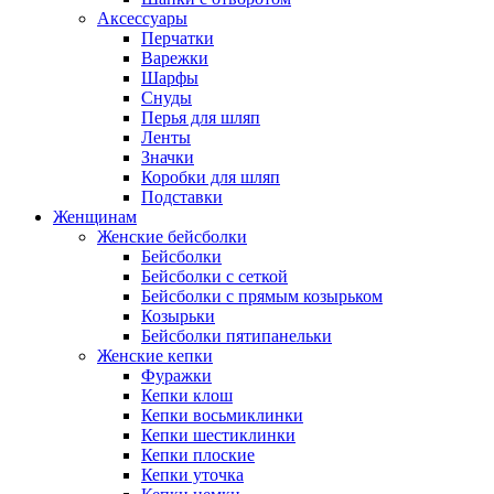
Аксессуары
Перчатки
Варежки
Шарфы
Снуды
Перья для шляп
Ленты
Значки
Коробки для шляп
Подставки
Женщинам
Женские бейсболки
Бейсболки
Бейсболки с сеткой
Бейсболки с прямым козырьком
Козырьки
Бейсболки пятипанельки
Женские кепки
Фуражки
Кепки клош
Кепки восьмиклинки
Кепки шестиклинки
Кепки плоские
Кепки уточка