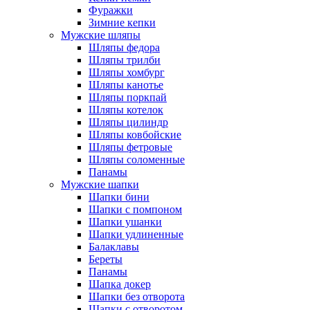
Фуражки
Зимние кепки
Мужские шляпы
Шляпы федора
Шляпы трилби
Шляпы хомбург
Шляпы канотье
Шляпы поркпай
Шляпы котелок
Шляпы цилиндр
Шляпы ковбойские
Шляпы фетровые
Шляпы соломенные
Панамы
Мужские шапки
Шапки бини
Шапки с помпоном
Шапки ушанки
Шапки удлиненные
Балаклавы
Береты
Панамы
Шапка докер
Шапки без отворота
Шапки с отворотом