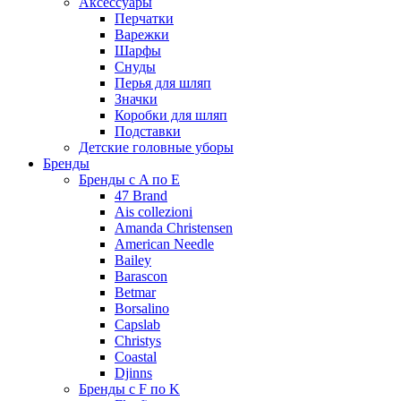
Аксессуары
Перчатки
Варежки
Шарфы
Снуды
Перья для шляп
Значки
Коробки для шляп
Подставки
Детские головные уборы
Бренды
Бренды с A по E
47 Brand
Ais collezioni
Amanda Christensen
American Needle
Bailey
Barascon
Betmar
Borsalino
Capslab
Christys
Coastal
Djinns
Бренды с F по K