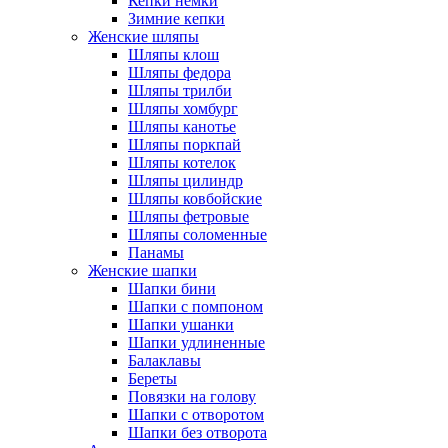
Кепки немки
Зимние кепки
Женские шляпы
Шляпы клош
Шляпы федора
Шляпы трилби
Шляпы хомбург
Шляпы канотье
Шляпы поркпай
Шляпы котелок
Шляпы цилиндр
Шляпы ковбойские
Шляпы фетровые
Шляпы соломенные
Панамы
Женские шапки
Шапки бини
Шапки с помпоном
Шапки ушанки
Шапки удлиненные
Балаклавы
Береты
Повязки на голову
Шапки с отворотом
Шапки без отворота