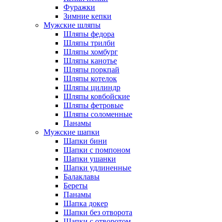
Фуражки
Зимние кепки
Мужские шляпы
Шляпы федора
Шляпы трилби
Шляпы хомбург
Шляпы канотье
Шляпы поркпай
Шляпы котелок
Шляпы цилиндр
Шляпы ковбойские
Шляпы фетровые
Шляпы соломенные
Панамы
Мужские шапки
Шапки бини
Шапки с помпоном
Шапки ушанки
Шапки удлиненные
Балаклавы
Береты
Панамы
Шапка докер
Шапки без отворота
Шапки с отворотом