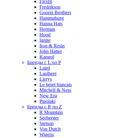
Flexfit
Fredrikson
Goorin Brothers
Hammaburg
Hanna Hats
Herman
Hood
Ignite
Iron & Resin
John Hatter
Kangol
Бренды с L по P
Laird
Laulhere
Lierys
Le beret francais
Mitchell & Ness
New Era
Pipolaki
Бренды с R по Z
R Mountain
Seeberger
Stetson
Von Dutch
Wigens