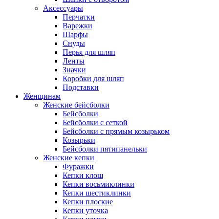
Аксессуары
Перчатки
Варежки
Шарфы
Снуды
Перья для шляп
Ленты
Значки
Коробки для шляп
Подставки
Женщинам
Женские бейсболки
Бейсболки
Бейсболки с сеткой
Бейсболки с прямым козырьком
Козырьки
Бейсболки пятипанельки
Женские кепки
Фуражки
Кепки клош
Кепки восьмиклинки
Кепки шестиклинки
Кепки плоские
Кепки уточка