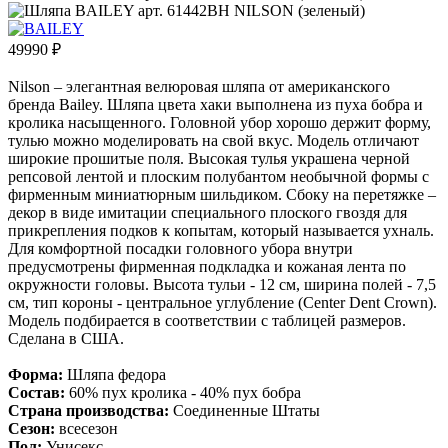
49990
₽
Nilson – элегантная велюровая шляпа от американского
бренда Bailey. Шляпа цвета хаки выполнена из пуха бобра и
кролика насыщенного. Головной убор хорошо держит форму,
тулью можно моделировать на свой вкус. Модель отличают
широкие прошитые поля. Высокая тулья украшена черной
репсовой лентой и плоским полубантом необычной формы с
фирменным миниатюрным шильдиком. Сбоку на перетяжке –
декор в виде имитации специального плоского гвоздя для
прикрепления подков к копытам, который называется ухналь.
Для комфортной посадки головного убора внутри
предусмотрены фирменная подкладка и кожаная лента по
окружности головы. Высота тульи - 12 см, ширина полей - 7,5
см, тип короны - центральное углубление (Center Dent Crown).
Модель подбирается в соответствии с таблицей размеров.
Сделана в США.
Форма:
Шляпа федора
Состав:
60% пух кролика - 40% пух бобра
Страна производства:
Соединенные Штаты
Сезон:
всесезон
Пол:
Унисекс