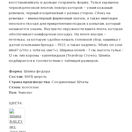
восстанавливать и дольше сохранять форму. Тулья украшена
черной репсовой лентой, поверх которой – узкий кожаный
ремешок, черный и коричневый с разных сторон. Сбоку на
ремешке – миниатюрный фирменный значок, а также имитация
плоского гвоздя для прикрепления подков к копытам, который
называется ухналь. Внутри по окружности вшита лента, которая
обеспечивает комфортную посадку. На ленте внутри –
петелька, за которую удобно вешать головной убор, нашивка с
датой основания бренда – 1922, а также надпись: Whats on your
mind? («Что у тебя на уме?»). Ширина полей - 7 см, высота тульи -
12 см, тип короны - каплевидная (Teardrop Crown). Шляпа
подбирается в соответствии с таблицей размеров.
Форма:
Шляпа федора
Состав:
100% шерсть
Страна производства:
Соединенные Штаты
Сезон:
всесезон
Пол:
Унисекс
ЦВЕТА: