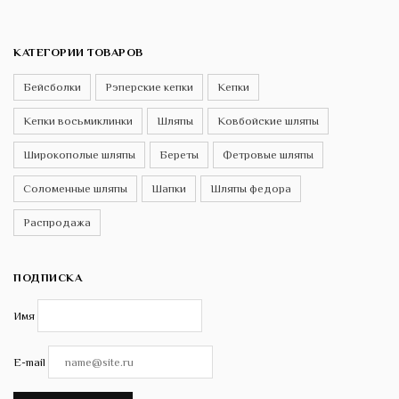
КАТЕГОРИИ ТОВАРОВ
Бейсболки
Рэперские кепки
Кепки
Кепки восьмиклинки
Шляпы
Ковбойские шляпы
Широкополые шляпы
Береты
Фетровые шляпы
Соломенные шляпы
Шапки
Шляпы федора
Распродажа
ПОДПИСКА
Имя
E-mail