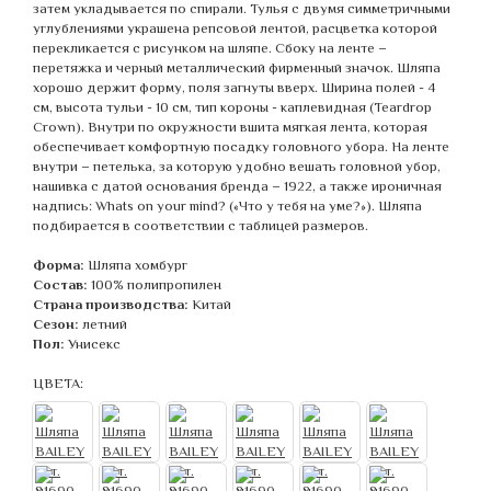
затем укладывается по спирали. Тулья с двумя симметричными
углублениями украшена репсовой лентой, расцветка которой
перекликается с рисунком на шляпе. Сбоку на ленте –
перетяжка и черный металлический фирменный значок. Шляпа
хорошо держит форму, поля загнуты вверх. Ширина полей - 4
см, высота тульи - 10 см, тип короны - каплевидная (Teardrop
Crown). Внутри по окружности вшита мягкая лента, которая
обеспечивает комфортную посадку головного убора. На ленте
внутри – петелька, за которую удобно вешать головной убор,
нашивка с датой основания бренда – 1922, а также ироничная
надпись: Whats on your mind? («Что у тебя на уме?»). Шляпа
подбирается в соответствии с таблицей размеров.
Форма:
Шляпа хомбург
Состав:
100% полипропилен
Страна производства:
Китай
Сезон:
летний
Пол:
Унисекс
ЦВЕТА: