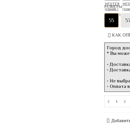
РАЗМЕРЫ:
55
5
КАК ОП
Город до
* Вы може
- Доставк
- Доставк
- Не выбр
- Оплата 
Добавить