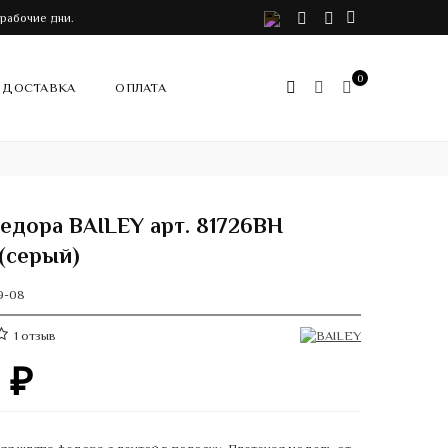
VK
Telegram
Instagram
 рабочие дни.
0
ДОСТАВКА
ОПЛАТА
едора BAILEY арт. 81726BH
(серый)
9-08
1
отзыв
0
₽