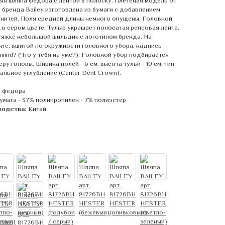
яя шляпа федора с лентой в полоску. Плетеная модель от
 бренда Bailey изготовлена из бумаги с добавлением
 нитей. Поля средней длины немного опущены. Головной
 в сером цвете. Тулью украшает полосатая репсовая лента.
тяжке небольшой шильдик с логотипом бренда. На
нте, вшитой по окружности головного убора, надпись -
 mind? (Что у тебя на уме?). Головной убор подбирается
ру головы. Ширина полей - 6 см, высота тульи - 10 см, тип
альное углубление (Center Dent Crown).
 федора
умага - 37% полипропилен - 7% полиэстер
водства:
Китай