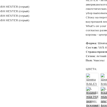
HESTER - летн
американского
синтетических
убор выполнен
Сбоку на пере
внутренней ле
What's on your
согласно разме
короны - центр
Форма:
Шляпа
Состав:
56% б
Страна произ
Сезон:
летний
Пол:
Унисекс
ЦВЕТА: