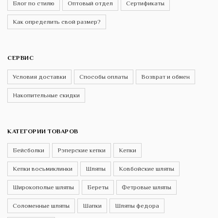
Блог по стилю
Оптовый отдел
Сертификаты
Как определить свой размер?
СЕРВИС
Условия доставки
Способы оплаты
Возврат и обмен
Накопительные скидки
КАТЕГОРИИ ТОВАРОВ
Бейсболки
Рэперские кепки
Кепки
Кепки восьмиклинки
Шляпы
Ковбойские шляпы
Широкополые шляпы
Береты
Фетровые шляпы
Соломенные шляпы
Шапки
Шляпы федора