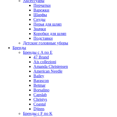
Аксессуары
Перчатки
Варежки
Шарфы
Снуды
Перья для шляп
Значки
Коробки для шляп
Подставки
Детские головные уборы
Бренды
Бренды с A по E
47 Brand
Ais collezioni
Amanda Christensen
American Needle
Bailey
Barascon
Betmar
Borsalino
Capslab
Christys
Coastal
Djinns
Бренды с F по K