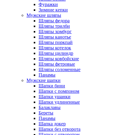
Фуражки
Зимние кепки
Мужские шляпы
Шляпы федора
Шляпы трилби
Шляпы хомбург
Шляпы канотье
Шляпы поркпай
Шляпы котелок
Шляпы цилиндр
Шляпы ковбойские
Шляпы фетровые
Шляпы соломенные
Панамы
Мужские шапки
Шапки бини
Шапки с помпоном
Шапки ушанки
Шапки удлиненные
Балаклавы
Береты
Панамы
Шапка докер
Шапки без отворота
Шапки с отворотом