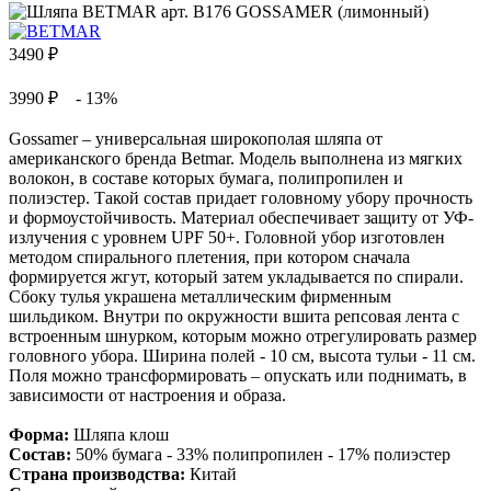
3490
₽
3990 ₽
- 13%
Gossamer – универсальная широкополая шляпа от
американского бренда Betmar. Модель выполнена из мягких
волокон, в составе которых бумага, полипропилен и
полиэстер. Такой состав придает головному убору прочность
и формоустойчивость. Материал обеспечивает защиту от УФ-
излучения с уровнем UPF 50+. Головной убор изготовлен
методом спирального плетения, при котором сначала
формируется жгут, который затем укладывается по спирали.
Сбоку тулья украшена металлическим фирменным
шильдиком. Внутри по окружности вшита репсовая лента с
встроенным шнурком, которым можно отрегулировать размер
головного убора. Ширина полей - 10 см, высота тульи - 11 см.
Поля можно трансформировать – опускать или поднимать, в
зависимости от настроения и образа.
Форма:
Шляпа клош
Состав:
50% бумага - 33% полипропилен - 17% полиэстер
Страна производства:
Китай