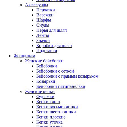
Аксессуары
Перчатки
Варежки
Шарфы
Снуды
Перья для шляп
Ленты
Значки
Коробки для шляп
Подставки
Женщинам
Женские бейсболки
Бейсболки
Бейсболки с сеткой
Бейсболки с прямым козырьком
Козырьки
Бейсболки пятипанельки
Женские кепки
Фуражки
Кепки клош
Кепки восьмиклинки
Кепки шестиклинки
Кепки плоские
Кепки уточка