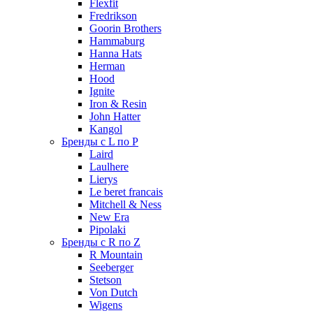
Flexfit
Fredrikson
Goorin Brothers
Hammaburg
Hanna Hats
Herman
Hood
Ignite
Iron & Resin
John Hatter
Kangol
Бренды с L по P
Laird
Laulhere
Lierys
Le beret francais
Mitchell & Ness
New Era
Pipolaki
Бренды с R по Z
R Mountain
Seeberger
Stetson
Von Dutch
Wigens