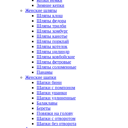
Кепки немки
Зимние кепки
Женские шляпы
Шляпы клош
Шляпы федора
Шляпы трилби
Шляпы хомбург
Шляпы канотье
Шляпы поркпай
Шляпы котелок
Шляпы цилиндр
Шляпы ковбойские
Шляпы фетровые
Шляпы соломенные
Панамы
Женские шапки
Шапки бини
Шапки с помпоном
Шапки ушанки
Шапки удлиненные
Балаклавы
Береты
Повязки на голову
Шапки с отворотом
Шапки без отворота