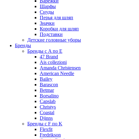
Варежки
Шарфы
Снуды
Перья для шляп
Значки
Коробки для шляп
Подставки
Детские головные уборы
Бренды
Бренды с A по E
47 Brand
Ais collezioni
Amanda Christensen
American Needle
Bailey
Barascon
Betmar
Borsalino
Capslab
Christys
Coastal
Djinns
Бренды с F по K
Flexfit
Fredrikson