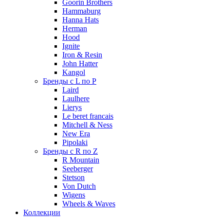
Goorin Brothers
Hammaburg
Hanna Hats
Herman
Hood
Ignite
Iron & Resin
John Hatter
Kangol
Бренды с L по P
Laird
Laulhere
Lierys
Le beret francais
Mitchell & Ness
New Era
Pipolaki
Бренды с R по Z
R Mountain
Seeberger
Stetson
Von Dutch
Wigens
Wheels & Waves
Коллекции