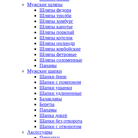
Мужские шляпы
Шляпы федора
Шляпы трилби
Шляпы хомбург
Шляпы канотье
Шляпы поркпай
Шляпы котелок
Шляпы цилиндр
Шляпы ковбойские
Шляпы фетровые
Шляпы соломенные
Панамы
Мужские шапки
Шапки бини
Шапки с помпоном
Шапки ушанки
Шапки удлиненные
Балаклавы
Береты
Панамы
Шапка докер
Шапки без отворота
Шапки с отворотом
Аксессуары
Перчатки