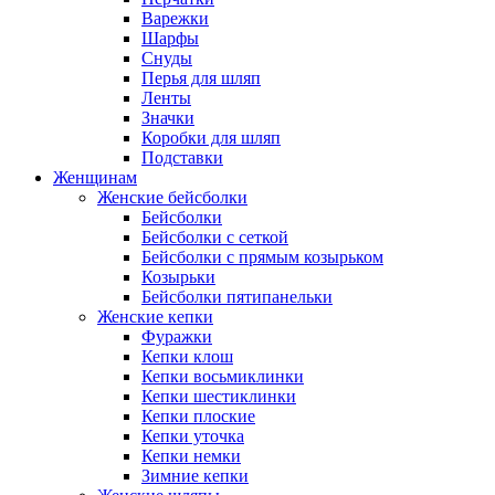
Варежки
Шарфы
Снуды
Перья для шляп
Ленты
Значки
Коробки для шляп
Подставки
Женщинам
Женские бейсболки
Бейсболки
Бейсболки с сеткой
Бейсболки с прямым козырьком
Козырьки
Бейсболки пятипанельки
Женские кепки
Фуражки
Кепки клош
Кепки восьмиклинки
Кепки шестиклинки
Кепки плоские
Кепки уточка
Кепки немки
Зимние кепки