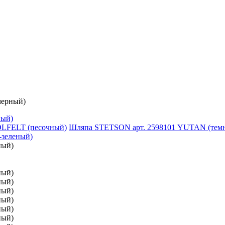
ерный)
ный)
Шляпа STETSON арт. 2598101 YUTAN (темн