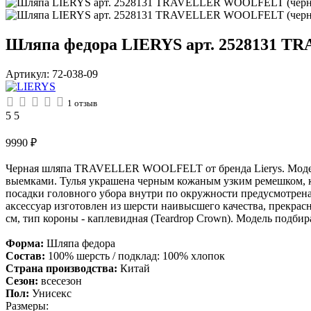
Шляпа федора LIERYS арт. 2528131 
Артикул:
72-038-09
1
отзыв
5
5
9990
₽
Черная шляпа TRAVELLER WOOLFELT от бренда Lierys. Модель 
выемками. Тулья украшена черным кожаным узким ремешком, 
посадки головного убора внутри по окружности предусмотрена м
аксессуар изготовлен из шерсти наивысшего качества, прекрас
см, тип короны - каплевидная (Teardrop Crown). Модель подбир
Форма:
Шляпа федора
Состав:
100% шерсть / подклад: 100% хлопок
Страна производства:
Китай
Сезон:
всесезон
Пол:
Унисекс
Размеры: