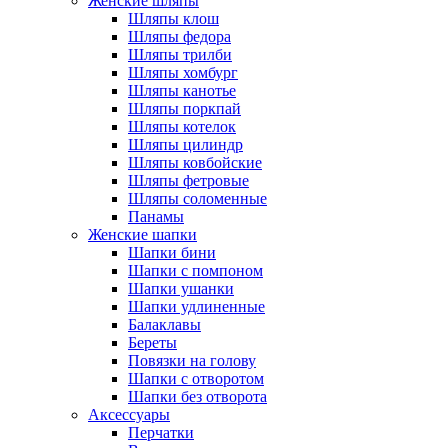
Женские шляпы
Шляпы клош
Шляпы федора
Шляпы трилби
Шляпы хомбург
Шляпы канотье
Шляпы поркпай
Шляпы котелок
Шляпы цилиндр
Шляпы ковбойские
Шляпы фетровые
Шляпы соломенные
Панамы
Женские шапки
Шапки бини
Шапки с помпоном
Шапки ушанки
Шапки удлиненные
Балаклавы
Береты
Повязки на голову
Шапки с отворотом
Шапки без отворота
Аксессуары
Перчатки