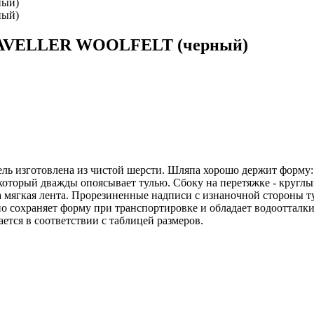
TRAVELLER WOOLFELT (черный)
изготовлена из чистой шерсти. Шляпа хорошо держит форму: по
который дважды опоясывает тулью. Сбоку на перетяжке - круг
ягкая лента. Прорезиненные надписи с изнаночной стороны тульи:
но сохраняет форму при транспортировке и обладает водоотталк
ается в соответствии с таблицей размеров.