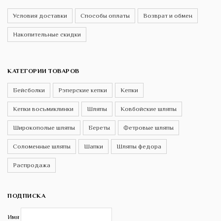
Условия доставки
Способы оплаты
Возврат и обмен
Накопительные скидки
КАТЕГОРИИ ТОВАРОВ
Бейсболки
Рэперские кепки
Кепки
Кепки восьмиклинки
Шляпы
Ковбойские шляпы
Широкополые шляпы
Береты
Фетровые шляпы
Соломенные шляпы
Шапки
Шляпы федора
Распродажа
ПОДПИСКА
Имя