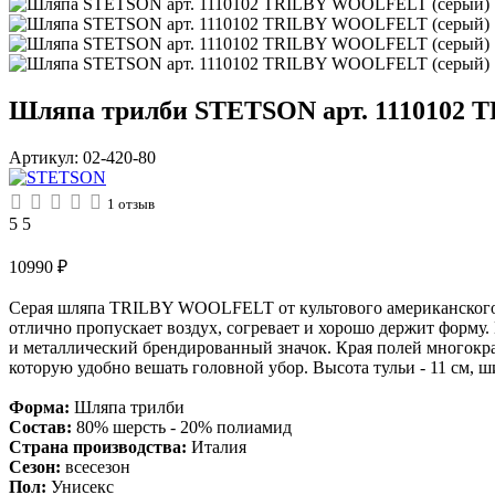
Шляпа трилби STETSON арт. 1110102
Артикул:
02-420-80
1
отзыв
5
5
10990
₽
Серая шляпа TRILBY WOOLFELT от культового американского б
отлично пропускает воздух, согревает и хорошо держит форму. 
и металлический брендированный значок. Края полей многокра
которую удобно вешать головной убор. Высота тульи - 11 см, ш
Форма:
Шляпа трилби
Состав:
80% шерсть - 20% полиамид
Страна производства:
Италия
Сезон:
всесезон
Пол:
Унисекс