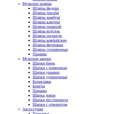
Мужские шляпы
Шляпы федора
Шляпы трилби
Шляпы хомбург
Шляпы канотье
Шляпы поркпай
Шляпы котелок
Шляпы цилиндр
Шляпы ковбойские
Шляпы фетровые
Шляпы соломенные
Панамы
Мужские шапки
Шапки бини
Шапки с помпоном
Шапки ушанки
Шапки удлиненные
Балаклавы
Береты
Панамы
Шапка докер
Шапки без отворота
Шапки с отворотом
Аксессуары
Перчатки