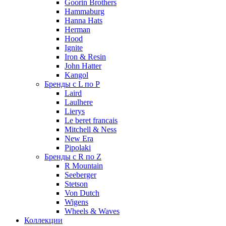
Goorin Brothers
Hammaburg
Hanna Hats
Herman
Hood
Ignite
Iron & Resin
John Hatter
Kangol
Бренды с L по P
Laird
Laulhere
Lierys
Le beret francais
Mitchell & Ness
New Era
Pipolaki
Бренды с R по Z
R Mountain
Seeberger
Stetson
Von Dutch
Wigens
Wheels & Waves
Коллекции