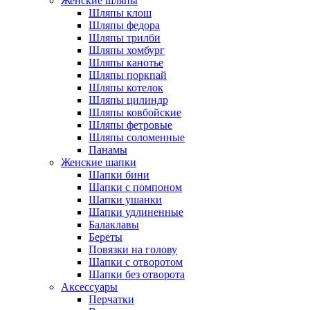
Женские шляпы
Шляпы клош
Шляпы федора
Шляпы трилби
Шляпы хомбург
Шляпы канотье
Шляпы поркпай
Шляпы котелок
Шляпы цилиндр
Шляпы ковбойские
Шляпы фетровые
Шляпы соломенные
Панамы
Женские шапки
Шапки бини
Шапки с помпоном
Шапки ушанки
Шапки удлиненные
Балаклавы
Береты
Повязки на голову
Шапки с отворотом
Шапки без отворота
Аксессуары
Перчатки