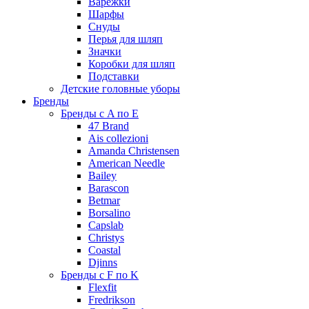
Варежки
Шарфы
Снуды
Перья для шляп
Значки
Коробки для шляп
Подставки
Детские головные уборы
Бренды
Бренды с A по E
47 Brand
Ais collezioni
Amanda Christensen
American Needle
Bailey
Barascon
Betmar
Borsalino
Capslab
Christys
Coastal
Djinns
Бренды с F по K
Flexfit
Fredrikson