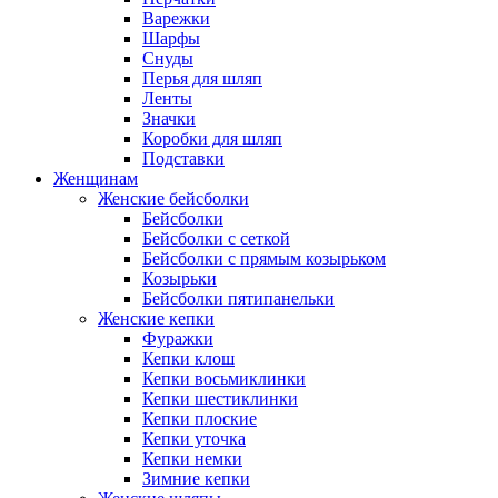
Варежки
Шарфы
Снуды
Перья для шляп
Ленты
Значки
Коробки для шляп
Подставки
Женщинам
Женские бейсболки
Бейсболки
Бейсболки с сеткой
Бейсболки с прямым козырьком
Козырьки
Бейсболки пятипанельки
Женские кепки
Фуражки
Кепки клош
Кепки восьмиклинки
Кепки шестиклинки
Кепки плоские
Кепки уточка
Кепки немки
Зимние кепки