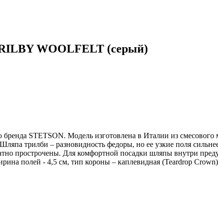
 TRILBY WOOLFELT (серый)
ренда STETSON. Модель изготовлена в Италии из смесового ма
Шляпа трилби – разновидность федоры, но ее узкие поля сильнее
тно прострочены. Для комфортной посадки шляпы внутри предусм
ирина полей - 4,5 см, тип короны – каплевидная (Teardrop Crown