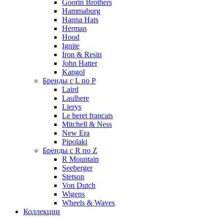
Goorin Brothers
Hammaburg
Hanna Hats
Herman
Hood
Ignite
Iron & Resin
John Hatter
Kangol
Бренды с L по P
Laird
Laulhere
Lierys
Le beret francais
Mitchell & Ness
New Era
Pipolaki
Бренды с R по Z
R Mountain
Seeberger
Stetson
Von Dutch
Wigens
Wheels & Waves
Коллекции