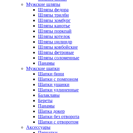
Мужские шляпы
Шляпы федора
Шляпы трилби
Шляпы хомбург
Шляпы канотье
Шляпы поркпай
Шляпы котелок
Шляпы цилиндр
Шляпы ковбойские
Шляпы фетровые
Шляпы соломенные
Панамы
Мужские шапки
Шапки бини
Шапки с помпоном
Шапки ушанки
Шапки удлиненные
Балаклавы
Береты
Панамы
Шапка докер
Шапки без отворота
Шапки с отворотом
Аксессуары
Перчатки