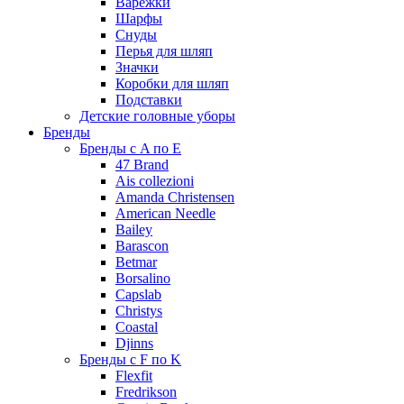
Варежки
Шарфы
Снуды
Перья для шляп
Значки
Коробки для шляп
Подставки
Детские головные уборы
Бренды
Бренды с A по E
47 Brand
Ais collezioni
Amanda Christensen
American Needle
Bailey
Barascon
Betmar
Borsalino
Capslab
Christys
Coastal
Djinns
Бренды с F по K
Flexfit
Fredrikson