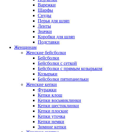
Варежки
Шарфы
Снуды
Перья для шляп
Ленты
Значки
Коробки для шляп
Подставки
Женщинам
Женские бейсболки
Бейсболки
Бейсболки с сеткой
Бейсболки с прямым козырьком
Козырьки
Бейсболки пятипанельки
Женские кепки
Фуражки
Кепки клош
Кепки восьмиклинки
Кепки шестиклинки
Кепки плоские
Кепки уточка
Кепки немки
Зимние кепки