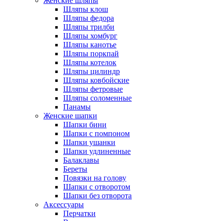
Женские шляпы
Шляпы клош
Шляпы федора
Шляпы трилби
Шляпы хомбург
Шляпы канотье
Шляпы поркпай
Шляпы котелок
Шляпы цилиндр
Шляпы ковбойские
Шляпы фетровые
Шляпы соломенные
Панамы
Женские шапки
Шапки бини
Шапки с помпоном
Шапки ушанки
Шапки удлиненные
Балаклавы
Береты
Повязки на голову
Шапки с отворотом
Шапки без отворота
Аксессуары
Перчатки