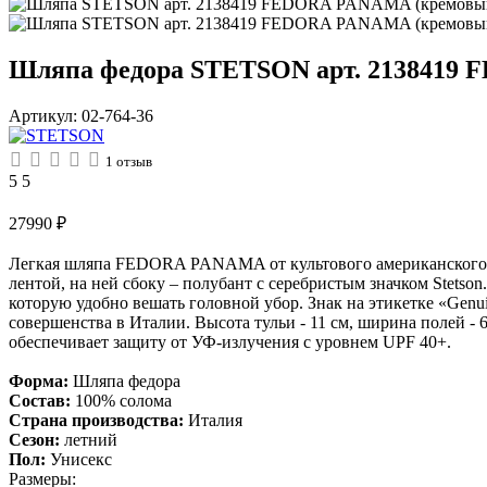
Шляпа федора STETSON арт. 2138419
Артикул:
02-764-36
1
отзыв
5
5
27990
₽
Легкая шляпа FEDORA PANAMA от культового американского бр
лентой, на ней сбоку – полубант с серебристым значком Stetso
которую удобно вешать головной убор. Знак на этикетке «Genui
совершенства в Италии. Высота тульи - 11 см, ширина полей - 
обеспечивает защиту от УФ-излучения с уровнем UPF 40+.
Форма:
Шляпа федора
Состав:
100% солома
Страна производства:
Италия
Сезон:
летний
Пол:
Унисекс
Размеры: