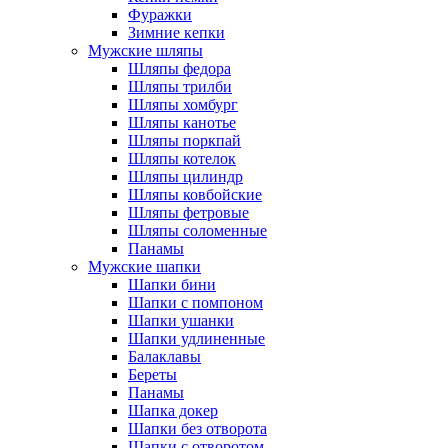
Фуражки
Зимние кепки
Мужские шляпы
Шляпы федора
Шляпы трилби
Шляпы хомбург
Шляпы канотье
Шляпы поркпай
Шляпы котелок
Шляпы цилиндр
Шляпы ковбойские
Шляпы фетровые
Шляпы соломенные
Панамы
Мужские шапки
Шапки бини
Шапки с помпоном
Шапки ушанки
Шапки удлиненные
Балаклавы
Береты
Панамы
Шапка докер
Шапки без отворота
Шапки с отворотом