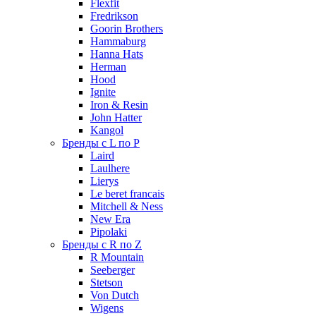
Flexfit
Fredrikson
Goorin Brothers
Hammaburg
Hanna Hats
Herman
Hood
Ignite
Iron & Resin
John Hatter
Kangol
Бренды с L по P
Laird
Laulhere
Lierys
Le beret francais
Mitchell & Ness
New Era
Pipolaki
Бренды с R по Z
R Mountain
Seeberger
Stetson
Von Dutch
Wigens