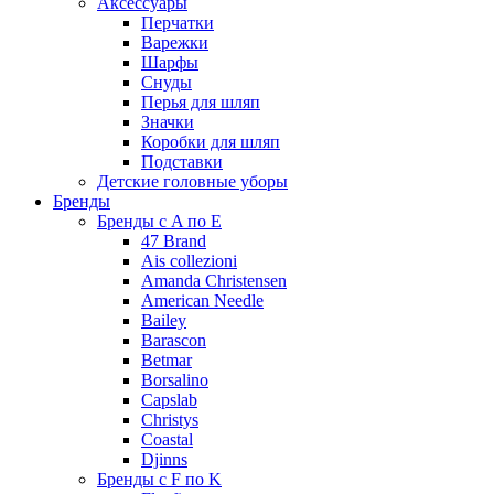
Аксессуары
Перчатки
Варежки
Шарфы
Снуды
Перья для шляп
Значки
Коробки для шляп
Подставки
Детские головные уборы
Бренды
Бренды с A по E
47 Brand
Ais collezioni
Amanda Christensen
American Needle
Bailey
Barascon
Betmar
Borsalino
Capslab
Christys
Coastal
Djinns
Бренды с F по K