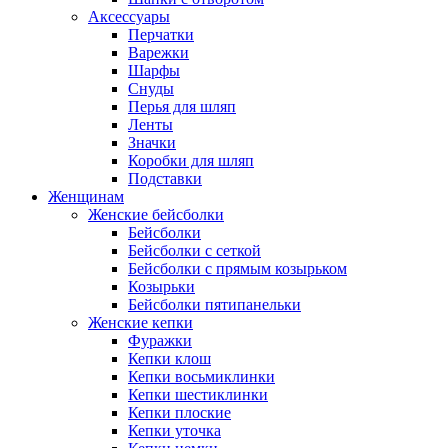
Аксессуары
Перчатки
Варежки
Шарфы
Снуды
Перья для шляп
Ленты
Значки
Коробки для шляп
Подставки
Женщинам
Женские бейсболки
Бейсболки
Бейсболки с сеткой
Бейсболки с прямым козырьком
Козырьки
Бейсболки пятипанельки
Женские кепки
Фуражки
Кепки клош
Кепки восьмиклинки
Кепки шестиклинки
Кепки плоские
Кепки уточка