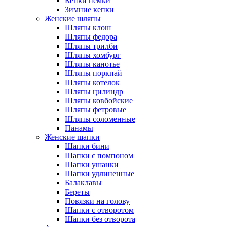
Кепки немки
Зимние кепки
Женские шляпы
Шляпы клош
Шляпы федора
Шляпы трилби
Шляпы хомбург
Шляпы канотье
Шляпы поркпай
Шляпы котелок
Шляпы цилиндр
Шляпы ковбойские
Шляпы фетровые
Шляпы соломенные
Панамы
Женские шапки
Шапки бини
Шапки с помпоном
Шапки ушанки
Шапки удлиненные
Балаклавы
Береты
Повязки на голову
Шапки с отворотом
Шапки без отворота