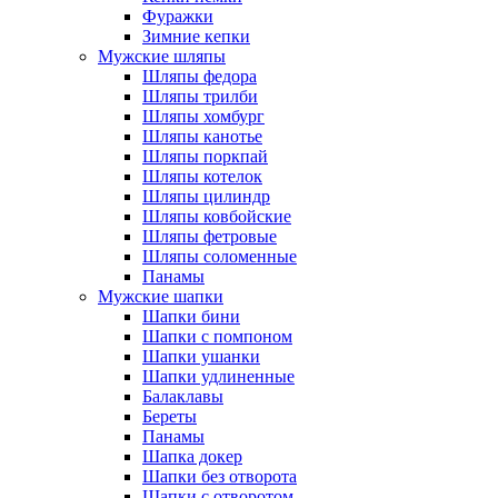
Фуражки
Зимние кепки
Мужские шляпы
Шляпы федора
Шляпы трилби
Шляпы хомбург
Шляпы канотье
Шляпы поркпай
Шляпы котелок
Шляпы цилиндр
Шляпы ковбойские
Шляпы фетровые
Шляпы соломенные
Панамы
Мужские шапки
Шапки бини
Шапки с помпоном
Шапки ушанки
Шапки удлиненные
Балаклавы
Береты
Панамы
Шапка докер
Шапки без отворота
Шапки с отворотом