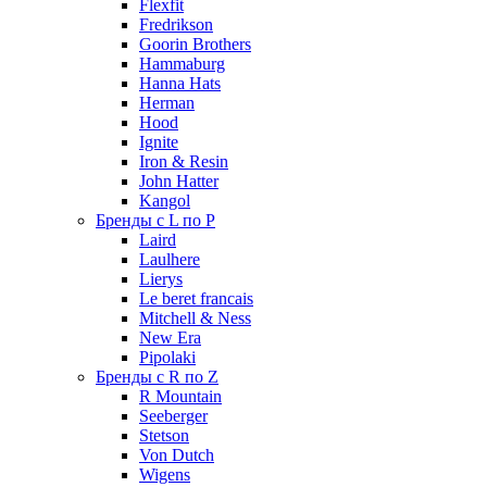
Flexfit
Fredrikson
Goorin Brothers
Hammaburg
Hanna Hats
Herman
Hood
Ignite
Iron & Resin
John Hatter
Kangol
Бренды с L по P
Laird
Laulhere
Lierys
Le beret francais
Mitchell & Ness
New Era
Pipolaki
Бренды с R по Z
R Mountain
Seeberger
Stetson
Von Dutch
Wigens