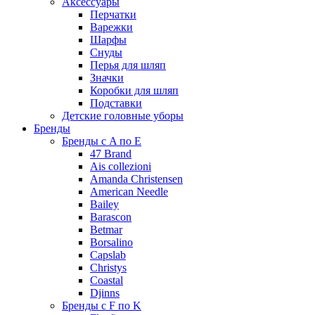
Аксессуары
Перчатки
Варежки
Шарфы
Снуды
Перья для шляп
Значки
Коробки для шляп
Подставки
Детские головные уборы
Бренды
Бренды с A по E
47 Brand
Ais collezioni
Amanda Christensen
American Needle
Bailey
Barascon
Betmar
Borsalino
Capslab
Christys
Coastal
Djinns
Бренды с F по K