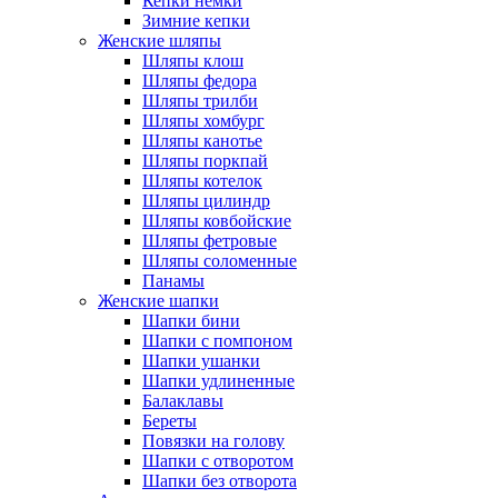
Кепки немки
Зимние кепки
Женские шляпы
Шляпы клош
Шляпы федора
Шляпы трилби
Шляпы хомбург
Шляпы канотье
Шляпы поркпай
Шляпы котелок
Шляпы цилиндр
Шляпы ковбойские
Шляпы фетровые
Шляпы соломенные
Панамы
Женские шапки
Шапки бини
Шапки с помпоном
Шапки ушанки
Шапки удлиненные
Балаклавы
Береты
Повязки на голову
Шапки с отворотом
Шапки без отворота