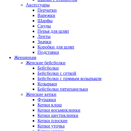
Аксессуары
Перчатки
Варежки
Шарфы
Снуды
Перья для шляп
Ленты
Значки
Коробки для шляп
Подставки
Женщинам
Женские бейсболки
Бейсболки
Бейсболки с сеткой
Бейсболки с прямым козырьком
Козырьки
Бейсболки пятипанельки
Женские кепки
Фуражки
Кепки клош
Кепки восьмиклинки
Кепки шестиклинки
Кепки плоские
Кепки уточка