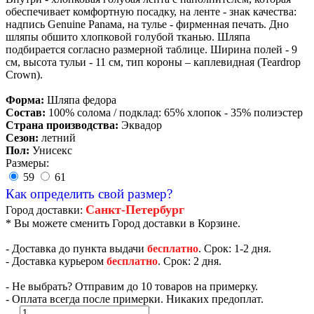
обеспечивает комфортную посадку, на ленте - знак качества:
надпись Genuine Panама, на тулье - фирменная печать. Дно
шляпы обшито хлопковой голубой тканью. Шляпа
подбирается согласно размерной таблице. Ширина полей - 9
см, высота тульи - 11 см, тип короны – каплевидная (Teardrop
Crown).
Форма:
Шляпа федора
Состав:
100% солома / подклад: 65% хлопок - 35% полиэстер
Страна производства:
Эквадор
Сезон:
летний
Пол:
Унисекс
Размеры:
59
61
Как определить свой размер?
Санкт-Петербург
Город доставки:
* Вы можете сменить Город доставки в Корзине.
- Доставка до пункта выдачи
бесплатно
. Срок: 1-2 дня.
- Доставка курьером
бесплатно
. Срок: 2 дня.
- Не выбрать? Отправим до 10 товаров на примерку.
- Оплата всегда после примерки. Никаких предоплат.