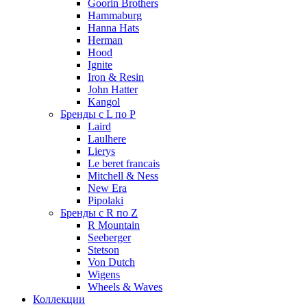
Goorin Brothers
Hammaburg
Hanna Hats
Herman
Hood
Ignite
Iron & Resin
John Hatter
Kangol
Бренды с L по P
Laird
Laulhere
Lierys
Le beret francais
Mitchell & Ness
New Era
Pipolaki
Бренды с R по Z
R Mountain
Seeberger
Stetson
Von Dutch
Wigens
Wheels & Waves
Коллекции