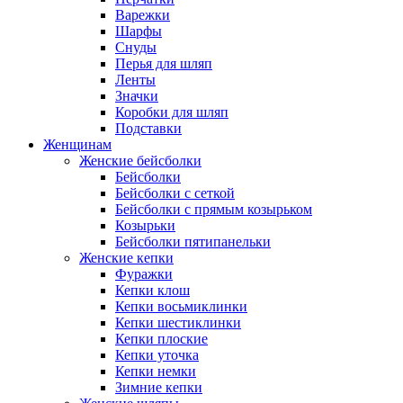
Варежки
Шарфы
Снуды
Перья для шляп
Ленты
Значки
Коробки для шляп
Подставки
Женщинам
Женские бейсболки
Бейсболки
Бейсболки с сеткой
Бейсболки с прямым козырьком
Козырьки
Бейсболки пятипанельки
Женские кепки
Фуражки
Кепки клош
Кепки восьмиклинки
Кепки шестиклинки
Кепки плоские
Кепки уточка
Кепки немки
Зимние кепки