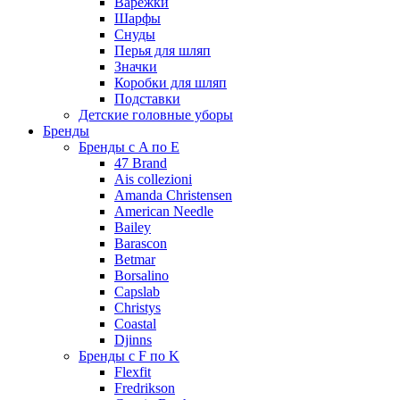
Варежки
Шарфы
Снуды
Перья для шляп
Значки
Коробки для шляп
Подставки
Детские головные уборы
Бренды
Бренды с A по E
47 Brand
Ais collezioni
Amanda Christensen
American Needle
Bailey
Barascon
Betmar
Borsalino
Capslab
Christys
Coastal
Djinns
Бренды с F по K
Flexfit
Fredrikson