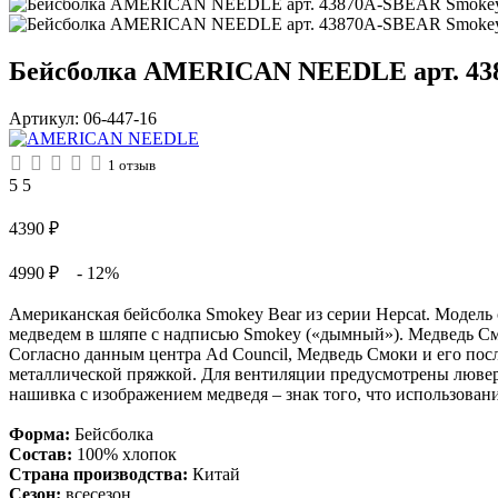
Бейсболка AMERICAN NEEDLE арт. 438
Артикул:
06-447-16
1
отзыв
5
5
4390
₽
4990 ₽
- 12%
Американская бейсболка Smokey Bear из серии Hepcat. Модель 
медведем в шляпе с надписью Smokey («дымный»). Медведь См
Согласно данным центра Ad Council, Медведь Смоки и его пос
металлической пряжкой. Для вентиляции предусмотрены люверсы
нашивка с изображением медведя – знак того, что использование 
Форма:
Бейсболка
Состав:
100% хлопок
Страна производства:
Китай
Сезон:
всесезон