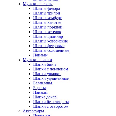
Мужские шляпы
Шляпы федора
Шляпы трилби
Шляпы хомбург
Шляпы канотье
Шляпы поркпай
Шляпы котелок
Шляпы цилиндр
Шляпы ковбойские
Шляпы фетровые
Шляпы соломенные
Панамы
Мужские шапки
Шапки бини
Шапки с помпоном
Шапки ушанки
Шапки удлиненные
Балаклавы
Береты
Панамы
Шапка докер
Шапки без отворота
Шапки с отворотом
Аксессуары
Перчатки