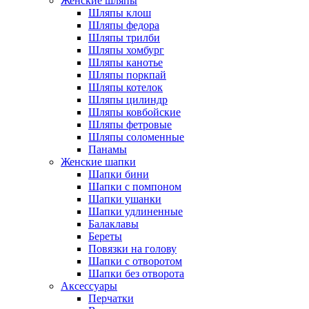
Женские шляпы
Шляпы клош
Шляпы федора
Шляпы трилби
Шляпы хомбург
Шляпы канотье
Шляпы поркпай
Шляпы котелок
Шляпы цилиндр
Шляпы ковбойские
Шляпы фетровые
Шляпы соломенные
Панамы
Женские шапки
Шапки бини
Шапки с помпоном
Шапки ушанки
Шапки удлиненные
Балаклавы
Береты
Повязки на голову
Шапки с отворотом
Шапки без отворота
Аксессуары
Перчатки