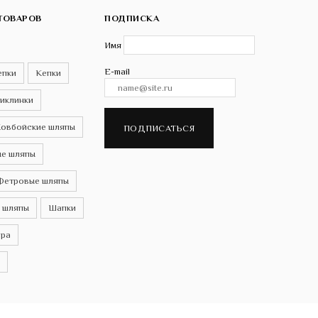
ТОВАРОВ
ПОДПИСКА
Имя
E-mail
епки
Кепки
иклинки
овбойские шляпы
ПОДПИСАТЬСЯ
е шляпы
Фетровые шляпы
 шляпы
Шапки
ра