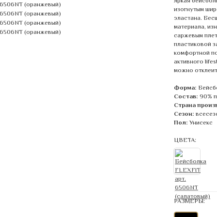
Яркая бейсбол
изогнутым шир
эластана. Бес
материала, изн
саржевым плет
пластиковой з
комфортной по
активного life
можно отклеит
Форма:
Бейсб
Состав:
90% п
Страна произ
Сезон:
всесез
Пол:
Унисекс
ЦВЕТА:
РАЗМЕРЫ: