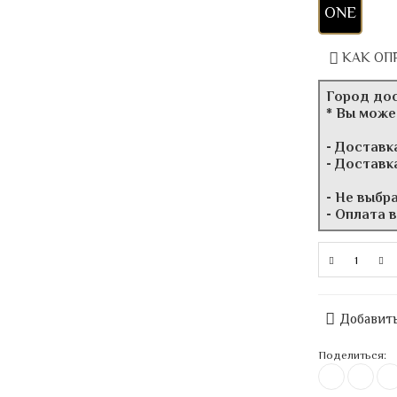
ONE
КАК ОП
Город до
* Вы може
- Доставк
- Доставк
- Не выбр
- Оплата 
Добавить
Поделиться: