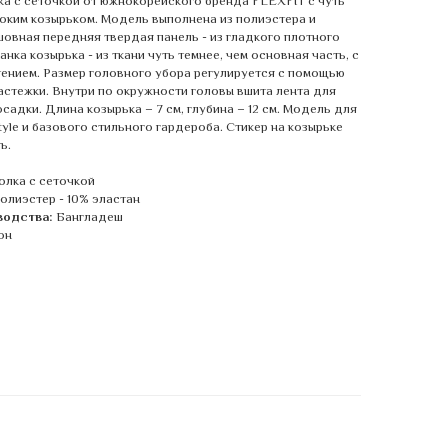
ка с сеточкой от южнокорейского бренда FLEXFIT с чуть
оким козырьком. Модель выполнена из полиэстера и
шовная передняя твердая панель - из гладкого плотного
анка козырька - из ткани чуть темнее, чем основная часть, с
ением. Размер головного убора регулируется с помощью
астежки. Внутри по окружности головы вшита лента для
садки. Длина козырька – 7 см, глубина – 12 см. Модель для
style и базового стильного гардероба. Стикер на козырьке
ь.
олка с сеточкой
олиэстер - 10% эластан
водства:
Бангладеш
он