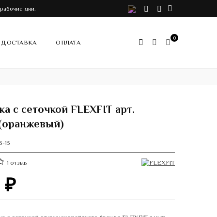
VK
Telegram
Instagram
 рабочие дни.
0
ДОСТАВКА
ОПЛАТА
а с сеточкой FLEXFIT арт.
(оранжевый)
3-13
1
отзыв
0
₽