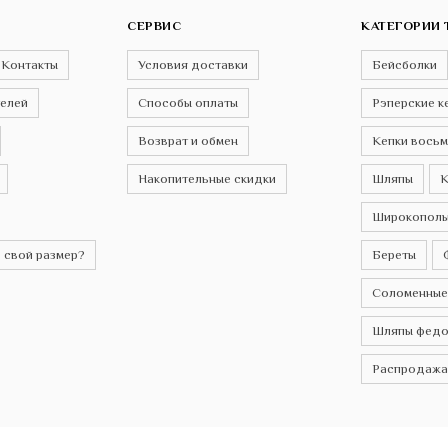
СЕРВИС
КАТЕГОРИИ 
Контакты
Условия доставки
Бейсболки
телей
Способы оплаты
Рэперские к
Возврат и обмен
Кепки восьм
Накопительные скидки
Шляпы
К
Широкополы
 свой размер?
Береты
Соломенные
Шляпы федо
Распродажа