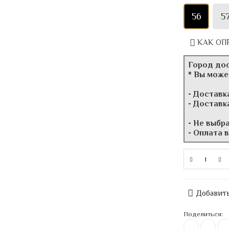
56
5
КАК ОП
Город до
* Вы може
- Доставк
- Доставк
- Не выбр
- Оплата 
Добавить
Поделиться: