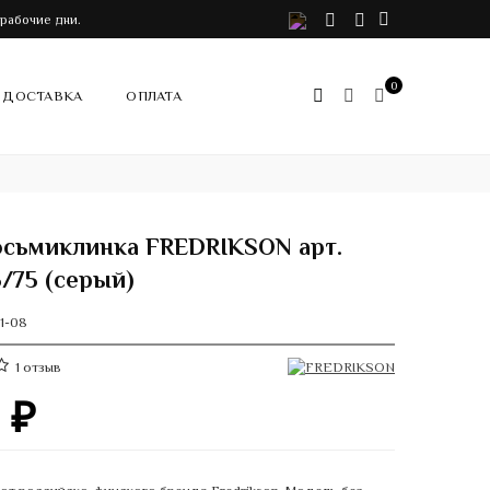
VK
Telegram
Instagram
 рабочие дни.
0
ДОСТАВКА
ОПЛАТА
осьмиклинка FREDRIKSON арт.
5/75 (серый)
1-08
1
отзыв
0
₽