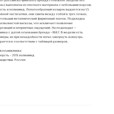
от российско-финского бренда Fredrikson. Модель без
ки») выполнена из плотного материала с небольшим ворсом,
ерсть и полиамид. Лопатообразный козырек выдается на 1,5
вной части кепки, они сшиты между собой в трех точках.
угольный металлический фирменный значок. Подкладка
шелковистой вискозы, что исключает появление
 реакций и неприятных ощущений. На подкладке –
ивка с датой основания бренда –1887. В модели есть
меры, их при ненадобности легко завернуть вовнутрь.
ается в соответствии с таблицей размеров.
 восьмиклинка
ерсть - 20% полиамид
водства:
Россия