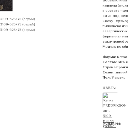
Восьмиклинка 
кашпена («нож
в составе - ш
см из-под осно
Сбоку - прямо
выполнена из 
аллергических
фирменная наш
ушки-трансфор
Модель подбир
Форма:
Кепка
Состав:
80% ш
Страна произ
Сезон:
зимний
Пол:
Унисекс
ЦВЕТА:
РАЗМЕРЫ: