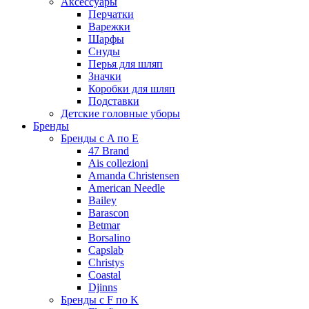
Аксессуары
Перчатки
Варежки
Шарфы
Снуды
Перья для шляп
Значки
Коробки для шляп
Подставки
Детские головные уборы
Бренды
Бренды с A по E
47 Brand
Ais collezioni
Amanda Christensen
American Needle
Bailey
Barascon
Betmar
Borsalino
Capslab
Christys
Coastal
Djinns
Бренды с F по K