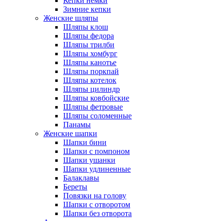
Кепки немки
Зимние кепки
Женские шляпы
Шляпы клош
Шляпы федора
Шляпы трилби
Шляпы хомбург
Шляпы канотье
Шляпы поркпай
Шляпы котелок
Шляпы цилиндр
Шляпы ковбойские
Шляпы фетровые
Шляпы соломенные
Панамы
Женские шапки
Шапки бини
Шапки с помпоном
Шапки ушанки
Шапки удлиненные
Балаклавы
Береты
Повязки на голову
Шапки с отворотом
Шапки без отворота