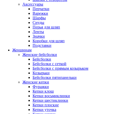
Аксессуары
Перчатки
Варежки
Шарфы
Снуды
Перья для шляп
Ленты
Значки
Коробки для шляп
Подставки
Женщинам
Женские бейсболки
Бейсболки
Бейсболки с сеткой
Бейсболки с прямым козырьком
Козырьки
Бейсболки пятипанельки
Женские кепки
Фуражки
Кепки клош
Кепки восьмиклинки
Кепки шестиклинки
Кепки плоские
Кепки уточка