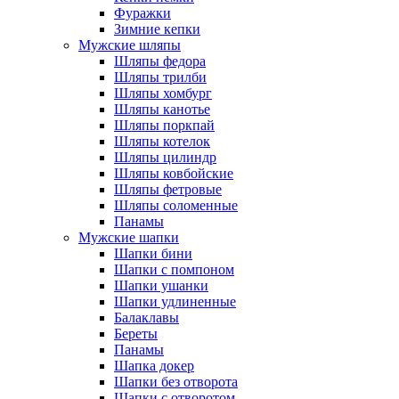
Фуражки
Зимние кепки
Мужские шляпы
Шляпы федора
Шляпы трилби
Шляпы хомбург
Шляпы канотье
Шляпы поркпай
Шляпы котелок
Шляпы цилиндр
Шляпы ковбойские
Шляпы фетровые
Шляпы соломенные
Панамы
Мужские шапки
Шапки бини
Шапки с помпоном
Шапки ушанки
Шапки удлиненные
Балаклавы
Береты
Панамы
Шапка докер
Шапки без отворота
Шапки с отворотом