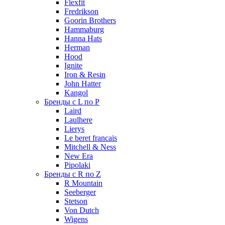
Flexfit
Fredrikson
Goorin Brothers
Hammaburg
Hanna Hats
Herman
Hood
Ignite
Iron & Resin
John Hatter
Kangol
Бренды с L по P
Laird
Laulhere
Lierys
Le beret francais
Mitchell & Ness
New Era
Pipolaki
Бренды с R по Z
R Mountain
Seeberger
Stetson
Von Dutch
Wigens