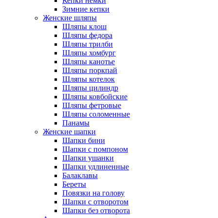
Кепки немки
Зимние кепки
Женские шляпы
Шляпы клош
Шляпы федора
Шляпы трилби
Шляпы хомбург
Шляпы канотье
Шляпы поркпай
Шляпы котелок
Шляпы цилиндр
Шляпы ковбойские
Шляпы фетровые
Шляпы соломенные
Панамы
Женские шапки
Шапки бини
Шапки с помпоном
Шапки ушанки
Шапки удлиненные
Балаклавы
Береты
Повязки на голову
Шапки с отворотом
Шапки без отворота