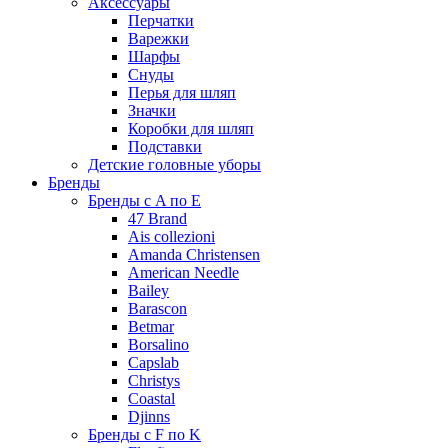
Аксессуары
Перчатки
Варежки
Шарфы
Снуды
Перья для шляп
Значки
Коробки для шляп
Подставки
Детские головные уборы
Бренды
Бренды с A по E
47 Brand
Ais collezioni
Amanda Christensen
American Needle
Bailey
Barascon
Betmar
Borsalino
Capslab
Christys
Coastal
Djinns
Бренды с F по K