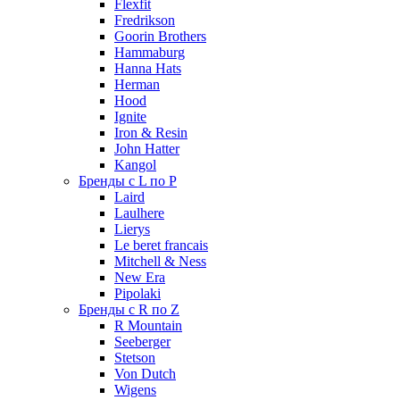
Flexfit
Fredrikson
Goorin Brothers
Hammaburg
Hanna Hats
Herman
Hood
Ignite
Iron & Resin
John Hatter
Kangol
Бренды с L по P
Laird
Laulhere
Lierys
Le beret francais
Mitchell & Ness
New Era
Pipolaki
Бренды с R по Z
R Mountain
Seeberger
Stetson
Von Dutch
Wigens