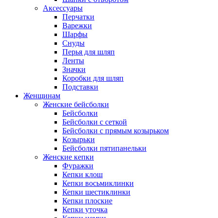
Аксессуары
Перчатки
Варежки
Шарфы
Снуды
Перья для шляп
Ленты
Значки
Коробки для шляп
Подставки
Женщинам
Женские бейсболки
Бейсболки
Бейсболки с сеткой
Бейсболки с прямым козырьком
Козырьки
Бейсболки пятипанельки
Женские кепки
Фуражки
Кепки клош
Кепки восьмиклинки
Кепки шестиклинки
Кепки плоские
Кепки уточка