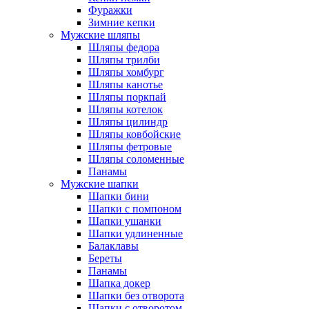
Фуражки
Зимние кепки
Мужские шляпы
Шляпы федора
Шляпы трилби
Шляпы хомбург
Шляпы канотье
Шляпы поркпай
Шляпы котелок
Шляпы цилиндр
Шляпы ковбойские
Шляпы фетровые
Шляпы соломенные
Панамы
Мужские шапки
Шапки бини
Шапки с помпоном
Шапки ушанки
Шапки удлиненные
Балаклавы
Береты
Панамы
Шапка докер
Шапки без отворота
Шапки с отворотом