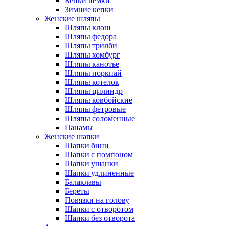
Кепки немки
Зимние кепки
Женские шляпы
Шляпы клош
Шляпы федора
Шляпы трилби
Шляпы хомбург
Шляпы канотье
Шляпы поркпай
Шляпы котелок
Шляпы цилиндр
Шляпы ковбойские
Шляпы фетровые
Шляпы соломенные
Панамы
Женские шапки
Шапки бини
Шапки с помпоном
Шапки ушанки
Шапки удлиненные
Балаклавы
Береты
Повязки на голову
Шапки с отворотом
Шапки без отворота