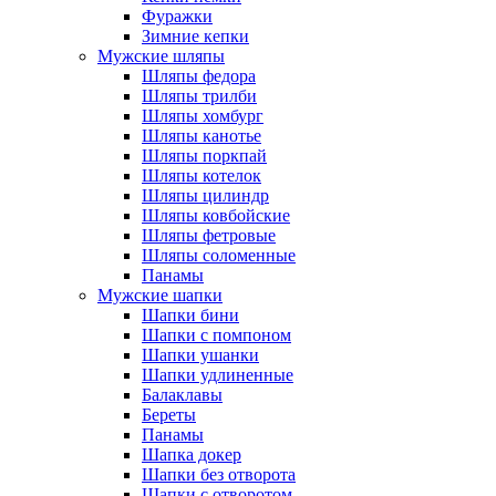
Фуражки
Зимние кепки
Мужские шляпы
Шляпы федора
Шляпы трилби
Шляпы хомбург
Шляпы канотье
Шляпы поркпай
Шляпы котелок
Шляпы цилиндр
Шляпы ковбойские
Шляпы фетровые
Шляпы соломенные
Панамы
Мужские шапки
Шапки бини
Шапки с помпоном
Шапки ушанки
Шапки удлиненные
Балаклавы
Береты
Панамы
Шапка докер
Шапки без отворота
Шапки с отворотом