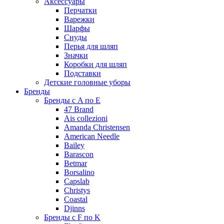
Аксессуары
Перчатки
Варежки
Шарфы
Снуды
Перья для шляп
Значки
Коробки для шляп
Подставки
Детские головные уборы
Бренды
Бренды с A по E
47 Brand
Ais collezioni
Amanda Christensen
American Needle
Bailey
Barascon
Betmar
Borsalino
Capslab
Christys
Coastal
Djinns
Бренды с F по K