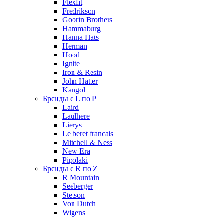
Flexfit
Fredrikson
Goorin Brothers
Hammaburg
Hanna Hats
Herman
Hood
Ignite
Iron & Resin
John Hatter
Kangol
Бренды с L по P
Laird
Laulhere
Lierys
Le beret francais
Mitchell & Ness
New Era
Pipolaki
Бренды с R по Z
R Mountain
Seeberger
Stetson
Von Dutch
Wigens