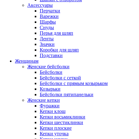
Аксессуары
Перчатки
Варежки
Шарфы
Снуды
Перья для шляп
Ленты
Значки
Коробки для шляп
Подставки
Женщинам
Женские бейсболки
Бейсболки
Бейсболки с сеткой
Бейсболки с прямым козырьком
Козырьки
Бейсболки пятипанельки
Женские кепки
Фуражки
Кепки клош
Кепки восьмиклинки
Кепки шестиклинки
Кепки плоские
Кепки уточка