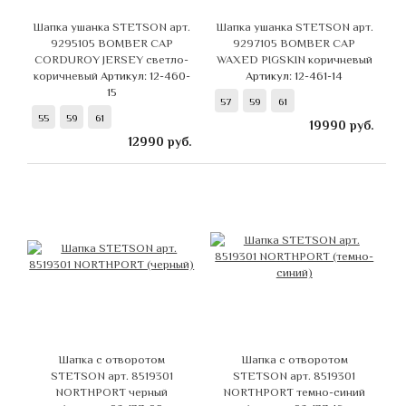
Шапка ушанка STETSON арт.
Шапка ушанка STETSON арт.
9295105 BOMBER CAP
9297105 BOMBER CAP
CORDUROY JERSEY светло-
WAXED PIGSKIN коричневый
коричневый
Артикул: 12-460-
Артикул: 12-461-14
15
57
59
61
55
59
61
19990
руб.
12990
руб.
Шапка с отворотом
Шапка с отворотом
STETSON арт. 8519301
STETSON арт. 8519301
NORTHPORT черный
NORTHPORT темно-синий