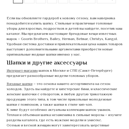
Если вы обновляете гардероб к новому сезону, вам наверняка
понадобится купить шапку. Стильные и практичные головные
уборы для взрослых, подростков и детей вы найдете, посетив наш
каталог. Мы предлагаем настоящие брендовые вещи известных
марок – Goorin Brothers, Bailey, Herman, Betmar, Christys, Kangol.
Удобная система доставки и привлекательная цена наших товаров
выступают дополнительными аргументами приобрести новые
оригинальные модные шапки именно у нас.
Шапки и другие аксессуары
Интернет-магазин
шапок в Москве и СПБ (Санкт-Петербурге)
предлагает разнообразные модели головных уборов.
Вязаные шапки
– это основа нашего ассортимента на сезон
холодов. Здесь вы найдете и хипстерские бини, и классические
женские шапочки с отворотом, и любую другую трикотажную
продукцию этого типа, в том числе прикольные молодежные
шапки с помпоном, а также шапки в стиле хип-хоп.
К зиме будут особенно актуальны коллекции шапок-ушанок.
Теплая и объемная шапка незаменима в сильные морозы – изучите
разделы каталога, где есть мужские модели и унисекс.
Осенью и весной женщин могут заинтересовать шерстяные