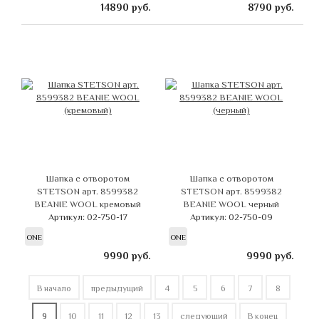
14890
руб.
8790
руб.
Шапка с отворотом
Шапка с отворотом
STETSON арт. 8599382
STETSON арт. 8599382
BEANIE WOOL кремовый
BEANIE WOOL черный
Артикул: 02-750-17
Артикул: 02-750-09
ONE
ONE
9990
руб.
9990
руб.
В начало
предыдущий
4
5
6
7
8
9
10
11
12
13
следующий
В конец