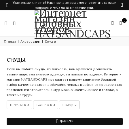
Уважаемые клиенты! Наши менеджеры смогут ответить на ваши
вопросы с 9:30 до 18 в рабочие дни.
0
Главная
Аксессуары
Снуды
СНУДЫ
Если вы любите снуды, их мягкость, вам нравится дополнять
такими шарфами зимнюю одежду, вы попали по адресу. Интернет-
магазин HATSANDCAPS предлагает вашему вниманию большой
выбор качественных и необычайно теплых шарфов от проверенных
временем изготовителей. Снуд можно носить на шее и голове, а
также на груди.
ПЕРЧАТКИ
ВАРЕЖКИ
ШАРФЫ
ФИЛЬТР