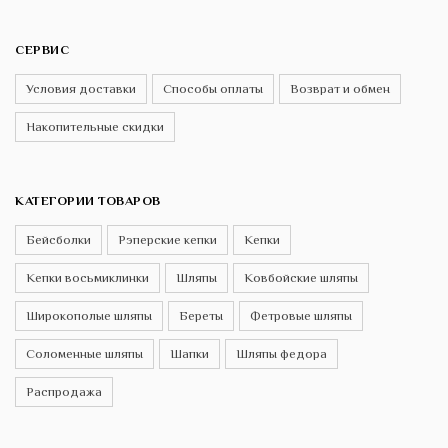
СЕРВИС
Условия доставки
Способы оплаты
Возврат и обмен
Накопительные скидки
КАТЕГОРИИ ТОВАРОВ
Бейсболки
Рэперские кепки
Кепки
Кепки восьмиклинки
Шляпы
Ковбойские шляпы
Широкополые шляпы
Береты
Фетровые шляпы
Соломенные шляпы
Шапки
Шляпы федора
Распродажа