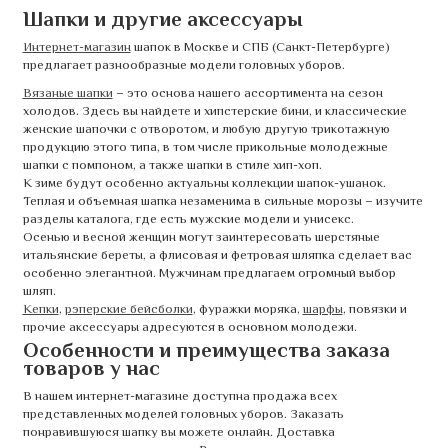
Шапки и другие аксессуары
Интернет-магазин
шапок в Москве и СПБ (Санкт-Петербурге)
предлагает разнообразные модели головных уборов.
Вязаные шапки
– это основа нашего ассортимента на сезон
холодов. Здесь вы найдете и хипстерские бини, и классические
женские шапочки с отворотом, и любую другую трикотажную
продукцию этого типа, в том числе прикольные молодежные
шапки с помпоном, а также шапки в стиле хип-хоп.
К зиме будут особенно актуальны коллекции шапок-ушанок.
Теплая и объемная шапка незаменима в сильные морозы – изучите
разделы каталога, где есть мужские модели и унисекс.
Осенью и весной женщин могут заинтересовать шерстяные
итальянские береты, а флисовая и фетровая шляпка сделает вас
особенно элегантной. Мужчинам предлагаем огромный выбор
шляп.
Кепки
,
рэперские бейсболки
, фуражки моряка,
шарфы
, повязки и
прочие аксессуары адресуются в основном молодежи.
Особенности и преимущества заказа
товаров у нас
В нашем интернет-магазине доступна продажа всех
представленных моделей головных уборов. Заказать
понравившуюся шапку вы можете онлайн. Доставка