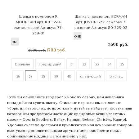
Шапка с помпоном R
Шапка с помпоном HERMAN
MOUNTAIN арт. ICE 8514
арт. JUSTIN 8231 бежевый /
светло-серый
Артикул: 77-
розовый
Артикул: 80-323-02
239-01
ONE
ONE
3690
руб.
1790
руб.
3590 руб.
В начало
предыдущий
31
32
33
34
35
36
37
38
39
40
следующий
В конец
Если вы обновляете гардероб к новому сезону, вам наверняка
понадобится купить шапку. Стильные и практичные головные
уборы для взрослых, подростков и детей вы найдете, посетив наш
каталог. Мы предлагаем настоящие брендовые вещи известных
марок – Goorin Brothers, Bailey, Herman, Betmar, Christys, Kangol.
Удобная система доставки и привлекательная цена наших товаров
выступают дополнительными аргументами приобрести новые
оригинальные модные шапки именно у нас.