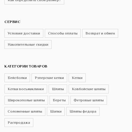
СЕРВИС
Условия доставки
Способы оплаты
Возврат и обмен
Накопительные скидки
КАТЕГОРИИ ТОВАРОВ
Бейсболки
Рэперские кепки
Кепки
Кепки восьмиклинки
Шляпы
Ковбойские шляпы
Широкополые шляпы
Береты
Фетровые шляпы
Соломенные шляпы
Шапки
Шляпы федора
Распродажа