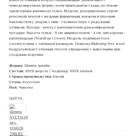
немоделируемую форму: поля приподняты сзади, по бокам -
характерные выемки на тулье. Модель декорирована серой
репсовой лентой с медным фирменным значком и плоским
бантом сбоку, рядом с ним - съемное перо с радужным
отливом. Внутри - лента c наполнителем для комфортной
посадки. Высота тульи - 11 см, ширина полей - 4 см, тип короны -
каплевидная (Teardrop Crown). Модель подбирается в
соответствии с таблицей размеров. Пометка Mulesing free wool
подразумевает этичный способ обращения с животными при
создании изделия.
Форма:
Шляпа трилби
Состав:
100% шерсть / подклад: 100% хлопок
Страна производства:
Китай
Сезон:
всесезон
Пол:
Унисекс
ЦВЕТА: