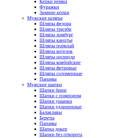
Кепки немки
Фуражки
Зимние кепки
Мужские шляпы
Шляпы федора
Шляпы трилби
Шляпы хомбург
Шляпы канотье
Шляпы поркпай
Шляпы котелок
Шляпы цилиндр
Шляпы ковбойские
Шляпы фетровые
Шляпы соломенные
Панамы
Мужские шапки
Шапки бини
Шапки с помпоном
Шапки ушанки
Шапки удлиненные
Балаклавы
Береты
Панамы
Шапка докер
Шапки без отворота