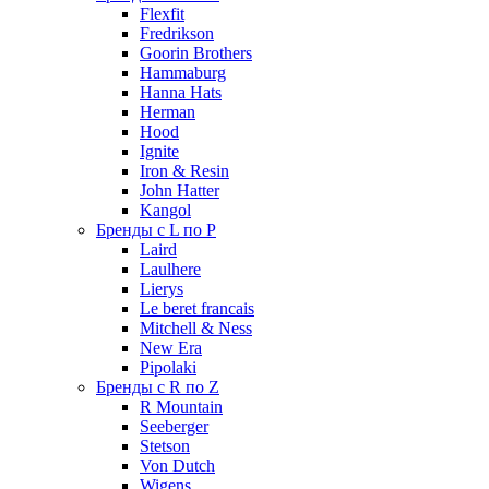
Flexfit
Fredrikson
Goorin Brothers
Hammaburg
Hanna Hats
Herman
Hood
Ignite
Iron & Resin
John Hatter
Kangol
Бренды с L по P
Laird
Laulhere
Lierys
Le beret francais
Mitchell & Ness
New Era
Pipolaki
Бренды с R по Z
R Mountain
Seeberger
Stetson
Von Dutch
Wigens