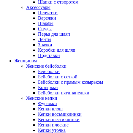
Шапки с отворотом
Аксессуары
Перчатки
Варежки
Шарфы
Снуды
Перья для шляп
Ленты
Значки
Коробки для шляп
Подставки
Женщинам
Женские бейсболки
Бейсболки
Бейсболки с сеткой
Бейсболки с прямым козырьком
Козырьки
Бейсболки пятипанельки
Женские кепки
Фуражки
Кепки клош
Кепки восьмиклинки
Кепки шестиклинки
Кепки плоские
Кепки уточка