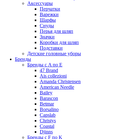
Аксессуары
Перчатки
Варежки
Шарфы
Снуды
Перья для шляп
Значки
Коробки для шляп
Подставки
Детские головные уборы
Бренды
Бренды с A по E
47 Brand
Ais collezioni
Amanda Christensen
American Needle
Bailey
Barascon
Betmar
Borsalino
Capslab
Christys
Coastal
Djinns
Бренды с F по K