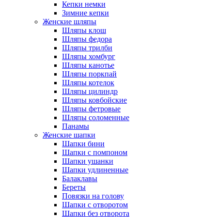
Кепки немки
Зимние кепки
Женские шляпы
Шляпы клош
Шляпы федора
Шляпы трилби
Шляпы хомбург
Шляпы канотье
Шляпы поркпай
Шляпы котелок
Шляпы цилиндр
Шляпы ковбойские
Шляпы фетровые
Шляпы соломенные
Панамы
Женские шапки
Шапки бини
Шапки с помпоном
Шапки ушанки
Шапки удлиненные
Балаклавы
Береты
Повязки на голову
Шапки с отворотом
Шапки без отворота