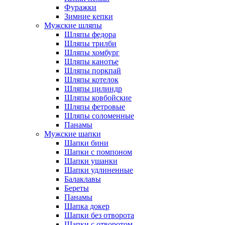
Фуражки
Зимние кепки
Мужские шляпы
Шляпы федора
Шляпы трилби
Шляпы хомбург
Шляпы канотье
Шляпы поркпай
Шляпы котелок
Шляпы цилиндр
Шляпы ковбойские
Шляпы фетровые
Шляпы соломенные
Панамы
Мужские шапки
Шапки бини
Шапки с помпоном
Шапки ушанки
Шапки удлиненные
Балаклавы
Береты
Панамы
Шапка докер
Шапки без отворота
Шапки с отворотом