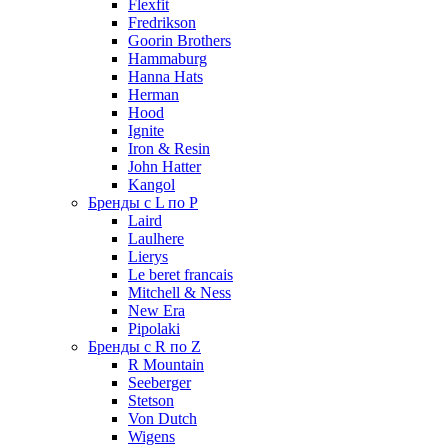
Flexfit
Fredrikson
Goorin Brothers
Hammaburg
Hanna Hats
Herman
Hood
Ignite
Iron & Resin
John Hatter
Kangol
Бренды с L по P
Laird
Laulhere
Lierys
Le beret francais
Mitchell & Ness
New Era
Pipolaki
Бренды с R по Z
R Mountain
Seeberger
Stetson
Von Dutch
Wigens