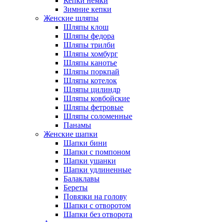
Кепки немки
Зимние кепки
Женские шляпы
Шляпы клош
Шляпы федора
Шляпы трилби
Шляпы хомбург
Шляпы канотье
Шляпы поркпай
Шляпы котелок
Шляпы цилиндр
Шляпы ковбойские
Шляпы фетровые
Шляпы соломенные
Панамы
Женские шапки
Шапки бини
Шапки с помпоном
Шапки ушанки
Шапки удлиненные
Балаклавы
Береты
Повязки на голову
Шапки с отворотом
Шапки без отворота