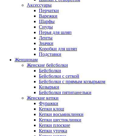
Аксессуары
Перчатки
Варежки
Шарфы
Снуды
Перья для шляп
Ленты
Значки
Коробки для шляп
Подставки
Женщинам
Женские бейсболки
Бейсболки
Бейсболки с сеткой
Бейсболки с прямым козырьком
Козырьки
Бейсболки пятипанельки
Женские кепки
Фуражки
Кепки клош
Кепки восьмиклинки
Кепки шестиклинки
Кепки плоские
Кепки уточка