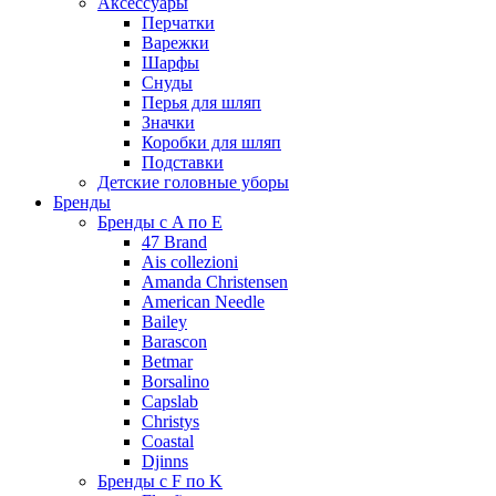
Аксессуары
Перчатки
Варежки
Шарфы
Снуды
Перья для шляп
Значки
Коробки для шляп
Подставки
Детские головные уборы
Бренды
Бренды с A по E
47 Brand
Ais collezioni
Amanda Christensen
American Needle
Bailey
Barascon
Betmar
Borsalino
Capslab
Christys
Coastal
Djinns
Бренды с F по K