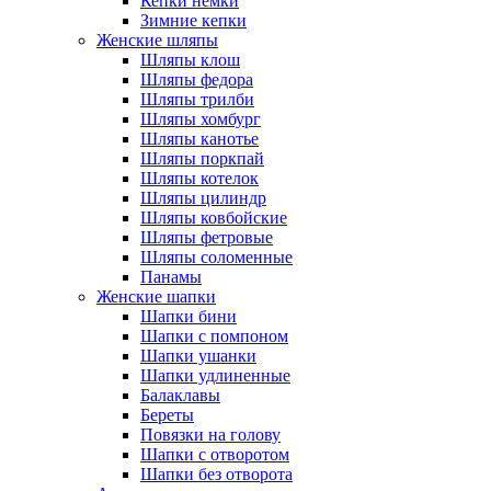
Кепки немки
Зимние кепки
Женские шляпы
Шляпы клош
Шляпы федора
Шляпы трилби
Шляпы хомбург
Шляпы канотье
Шляпы поркпай
Шляпы котелок
Шляпы цилиндр
Шляпы ковбойские
Шляпы фетровые
Шляпы соломенные
Панамы
Женские шапки
Шапки бини
Шапки с помпоном
Шапки ушанки
Шапки удлиненные
Балаклавы
Береты
Повязки на голову
Шапки с отворотом
Шапки без отворота