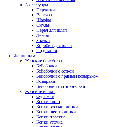
Аксессуары
Перчатки
Варежки
Шарфы
Снуды
Перья для шляп
Ленты
Значки
Коробки для шляп
Подставки
Женщинам
Женские бейсболки
Бейсболки
Бейсболки с сеткой
Бейсболки с прямым козырьком
Козырьки
Бейсболки пятипанельки
Женские кепки
Фуражки
Кепки клош
Кепки восьмиклинки
Кепки шестиклинки
Кепки плоские
Кепки уточка