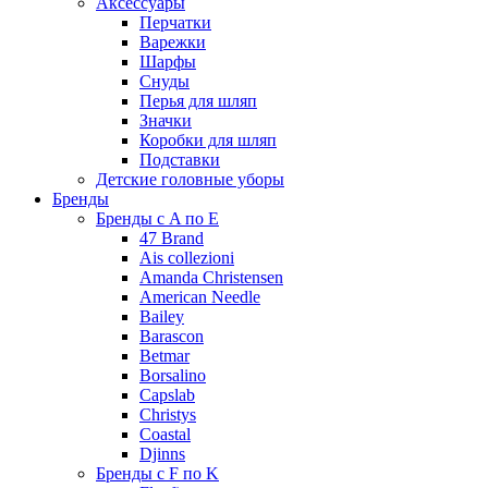
Аксессуары
Перчатки
Варежки
Шарфы
Снуды
Перья для шляп
Значки
Коробки для шляп
Подставки
Детские головные уборы
Бренды
Бренды с A по E
47 Brand
Ais collezioni
Amanda Christensen
American Needle
Bailey
Barascon
Betmar
Borsalino
Capslab
Christys
Coastal
Djinns
Бренды с F по K