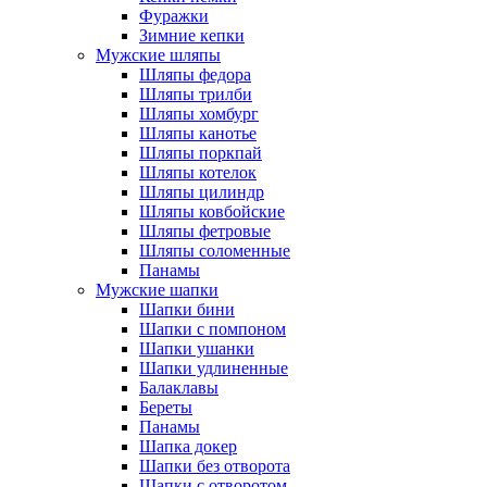
Фуражки
Зимние кепки
Мужские шляпы
Шляпы федора
Шляпы трилби
Шляпы хомбург
Шляпы канотье
Шляпы поркпай
Шляпы котелок
Шляпы цилиндр
Шляпы ковбойские
Шляпы фетровые
Шляпы соломенные
Панамы
Мужские шапки
Шапки бини
Шапки с помпоном
Шапки ушанки
Шапки удлиненные
Балаклавы
Береты
Панамы
Шапка докер
Шапки без отворота
Шапки с отворотом