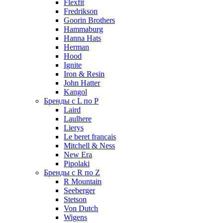
Flexfit
Fredrikson
Goorin Brothers
Hammaburg
Hanna Hats
Herman
Hood
Ignite
Iron & Resin
John Hatter
Kangol
Бренды с L по P
Laird
Laulhere
Lierys
Le beret francais
Mitchell & Ness
New Era
Pipolaki
Бренды с R по Z
R Mountain
Seeberger
Stetson
Von Dutch
Wigens