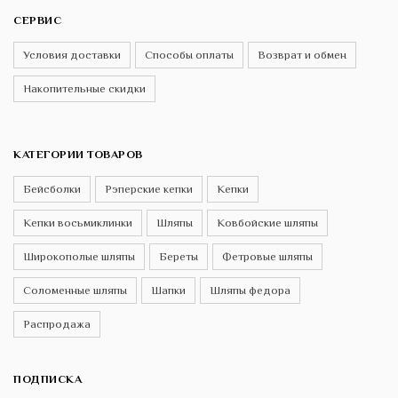
СЕРВИС
Условия доставки
Способы оплаты
Возврат и обмен
Накопительные скидки
КАТЕГОРИИ ТОВАРОВ
Бейсболки
Рэперские кепки
Кепки
Кепки восьмиклинки
Шляпы
Ковбойские шляпы
Широкополые шляпы
Береты
Фетровые шляпы
Соломенные шляпы
Шапки
Шляпы федора
Распродажа
ПОДПИСКА