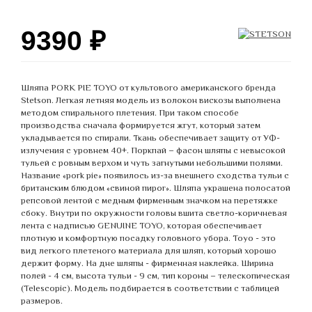
9390
₽
Шляпа PORK PIE TOYO от культового американского бренда
Stetson. Легкая летняя модель из волокон вискозы выполнена
методом спирального плетения. При таком способе
производства сначала формируется жгут, который затем
укладывается по спирали. Ткань обеспечивает защиту от УФ-
излучения с уровнем 40+. Поркпай – фасон шляпы с невысокой
тульей с ровным верхом и чуть загнутыми небольшими полями.
Название «pork pie» появилось из-за внешнего сходства тульи с
британским блюдом «свиной пирог». Шляпа украшена полосатой
репсовой лентой с медным фирменным значком на перетяжке
сбоку. Внутри по окружности головы вшита светло-коричневая
лента с надписью GENUINE TOYO, которая обеспечивает
плотную и комфортную посадку головного убора. Toyo - это
вид легкого плетеного материала для шляп, который хорошо
держит форму. На дне шляпы - фирменная наклейка. Ширина
полей - 4 см, высота тульи - 9 см, тип короны – телескопическая
(Telescopic). Модель подбирается в соответствии с таблицей
размеров.