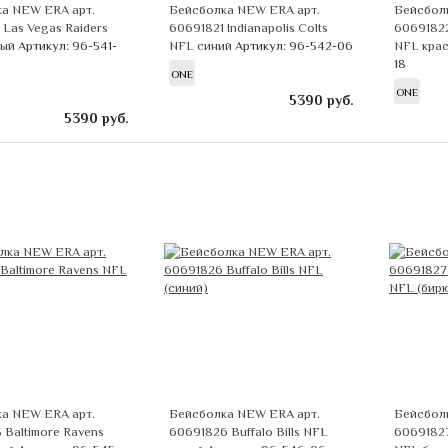
а NEW ERA арт.
Бейсболка NEW ERA арт.
Бейсбол
 Las Vegas Raiders
60691821 Indianapolis Colts
60691822
ный
Артикул: 96-541-
NFL синий
Артикул: 96-542-06
NFL кра
18
ONE
ONE
5390
руб.
5390
руб.
а NEW ERA арт.
Бейсболка NEW ERA арт.
Бейсбол
 Baltimore Ravens
60691826 Buffalo Bills NFL
60691827 