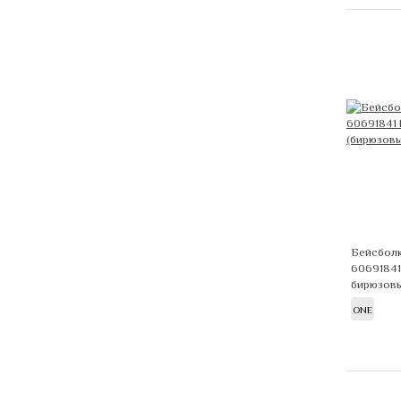
Бейсболк
60691841
бирюзов
ONE