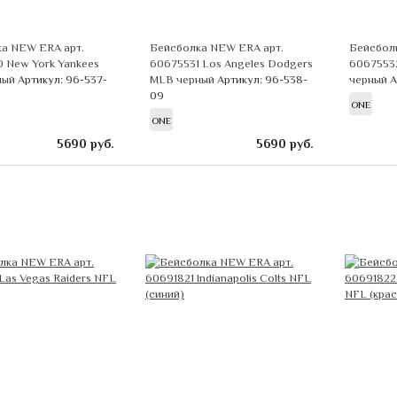
а NEW ERA арт.
Бейсболка NEW ERA арт.
Бейсбол
 New York Yankees
60675531 Los Angeles Dodgers
60675532
ный
Артикул: 96-537-
MLB черный
Артикул: 96-538-
черный
А
09
ONE
ONE
5690
руб.
5690
руб.