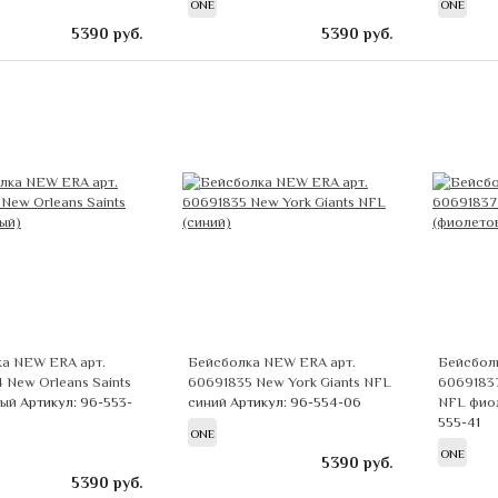
ONE
ONE
5390
руб.
5390
руб.
а NEW ERA арт.
Бейсболка NEW ERA арт.
Бейсбол
 New Orleans Saints
60691835 New York Giants NFL
60691837
ный
Артикул: 96-553-
синий
Артикул: 96-554-06
NFL фио
555-41
ONE
ONE
5390
руб.
5390
руб.