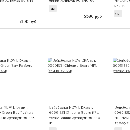
ный
Артикул: 96-545-
синий
Артикул: 96-546-06
NFL бир
547-19
ONE
ONE
5390
руб.
5390
руб.
а NEW ERA арт.
Бейсболка NEW ERA арт.
Бейсбол
 Green Bay Packers
60691831 Chicago Bears NFL
60691832
еный
Артикул: 96-549-
темно-синий
Артикул: 96-550-
NFL тем
16
Артикул: