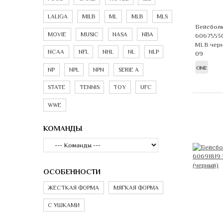
LALIGA
MILB
ML
MLB
MLS
Бейсболк
MOVIE
MUSIC
NASA
NBA
60675530
MLB чер
NCAA
NFL
NHL
NL
NLP
09
ONE
NP
NPL
NPN
SERIE A
STATE
TENNIS
TOY
UFC
WWE
КОМАНДЫ
ОСОБЕННОСТИ
ЖЕСТКАЯ ФОРМА
МЯГКАЯ ФОРМА
С УШКАМИ