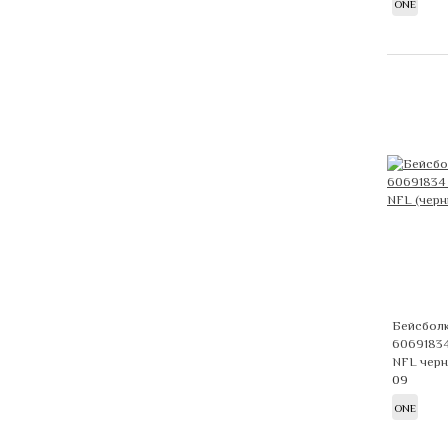
ONE
Бейсболк
60691834
NFL чер
09
ONE