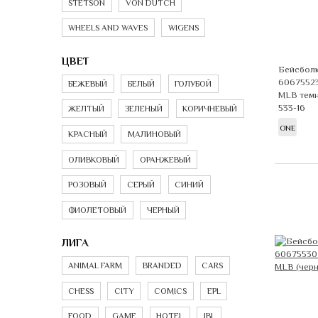
STETSON
VON DUTCH
WHEELS AND WAVES
WIGENS
ЦВЕТ
Бейсболк
60675523
БЕЖЕВЫЙ
БЕЛЫЙ
ГОЛУБОЙ
MLB тем
533-16
ЖЕЛТЫЙ
ЗЕЛЕНЫЙ
КОРИЧНЕВЫЙ
ONE
КРАСНЫЙ
МАЛИНОВЫЙ
ОЛИВКОВЫЙ
ОРАНЖЕВЫЙ
РОЗОВЫЙ
СЕРЫЙ
СИНИЙ
ФИОЛЕТОВЫЙ
ЧЕРНЫЙ
ЛИГА
ANIMAL FARM
BRANDED
CARS
CHESS
CITY
COMICS
EPL
FOOD
GAME
HOTEL
IBL