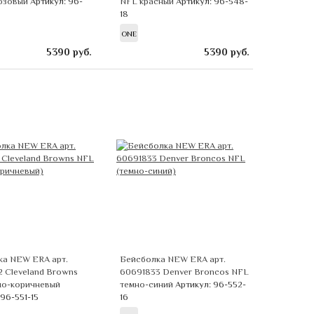
юзовый
Артикул: 96-
NFL красный
Артикул: 96-548-
18
ONE
5390
руб.
5390
руб.
ка NEW ERA арт.
Бейсболка NEW ERA арт.
 Cleveland Browns
60691833 Denver Broncos NFL
но-коричневый
темно-синий
Артикул: 96-552-
 96-551-15
16