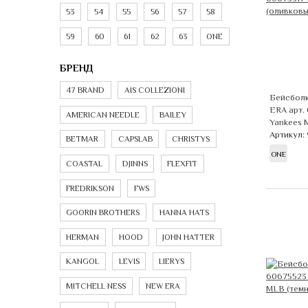
53
54
55
56
57
58
59
60
61
62
63
ONE
БРЕНД
47 BRAND
AIS COLLEZIONI
Бейсболк
ERA арт.
AMERICAN NEEDLE
BAILEY
Yankees 
Артикул:
BETMAR
CAPSLAB
CHRISTYS
ONE
COASTAL
DJINNS
FLEXFIT
FREDRIKSON
FWS
GOORIN BROTHERS
HANNA HATS
HERMAN
HOOD
JOHN HATTER
KANGOL
LEVIS
LIERYS
MITCHELL NESS
NEW ERA