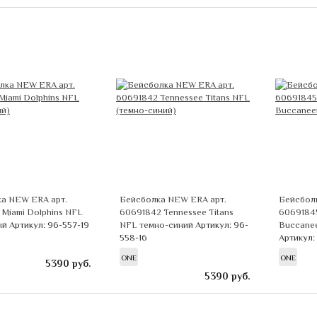
а NEW ERA арт.
Бейсболка NEW ERA арт.
Бейсбол
 Miami Dolphins NFL
60691842 Tennessee Titans
6069184
ый
Артикул: 96-557-19
NFL темно-синий
Артикул: 96-
Buccane
558-16
Артикул:
ONE
ONE
5390
руб.
5390
руб.