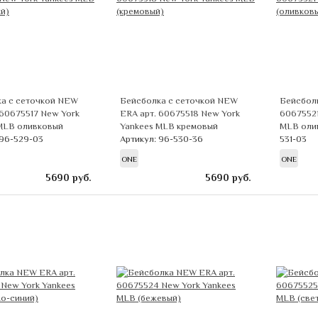
а с сеточкой NEW
Бейсболка с сеточкой NEW
Бейсбол
 60675517 New York
ERA арт. 60675518 New York
60675521
MLB оливковый
Yankees MLB кремовый
MLB оли
 96-529-03
Артикул: 96-530-36
531-03
ONE
ONE
5690
руб.
5690
руб.