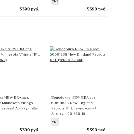
ONE
5390
руб.
5390
руб.
ка NEW ERA арт.
Бейсболка NEW ERA арт.
 Minnesota Vikings
60691838 New England
летовый
Артикул: 96-
Patriots NFL темно-синий
Артикул: 96-556-16
ONE
5390
руб.
5390
руб.