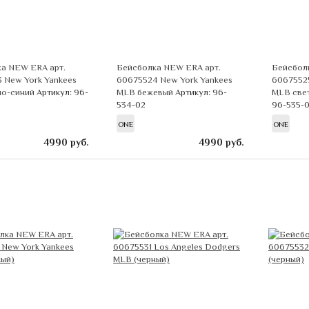
а NEW ERA арт.
Бейсболка NEW ERA арт.
Бейсбол
 New York Yankees
60675524 New York Yankees
60675525
но-синий
Артикул: 96-
MLB бежевый
Артикул: 96-
MLB све
534-02
96-535-0
ONE
ONE
4990
руб.
4990
руб.