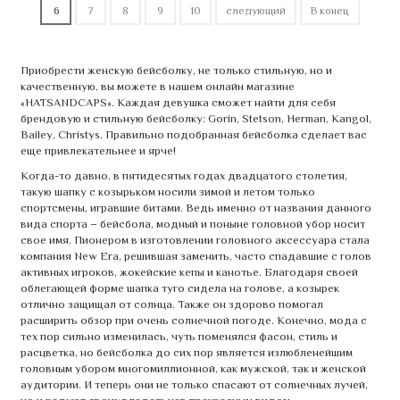
6
7
8
9
10
следующий
В конец
Приобрести женскую бейсболку, не только стильную, но и
качественную, вы можете в нашем онлайн магазине
«HATSANDCAPS». Каждая девушка сможет найти для себя
брендовую и стильную бейсболку: Gorin, Stetson, Herman, Kangol,
Bailey, Christys. Правильно подобранная бейсболка сделает вас
еще привлекательнее и ярче!
Когда-то давно, в пятидесятых годах двадцатого столетия,
такую шапку с козырьком носили зимой и летом только
спортсмены, игравшие битами. Ведь именно от названия данного
вида спорта – бейсбола, модный и поныне головной убор носит
свое имя. Пионером в изготовлении головного аксессуара стала
компания New Era, решившая заменить, часто спадавшие с голов
активных игроков, жокейские кепы и канотье. Благодаря своей
облегающей форме шапка туго сидела на голове, а козырек
отлично защищал от солнца. Также он здорово помогал
расширить обзор при очень солнечной погоде. Конечно, мода с
тех пор сильно изменилась, чуть поменялся фасон, стиль и
расцветка, но бейсболка до сих пор является излюбленейшим
головным убором многомиллионной, как мужской, так и женской
аудитории. И теперь они не только спасают от солнечных лучей,