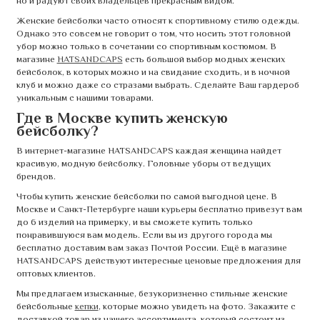
но и радуют своих владельцев прекрасным видом.
Женские бейсболки часто относят к спортивному стилю одежды.
Однако это совсем не говорит о том, что носить этот головной
убор можно только в сочетании со спортивным костюмом. В
магазине
HATSANDCAPS
есть большой выбор модных женских
бейсболок, в которых можно и на свидание сходить, и в ночной
клуб и можно даже со стразами выбрать. Сделайте Ваш гардероб
уникальным с нашими товарами.
Где в Москве купить женскую
бейсболку?
В интернет-магазине HATSANDCAPS каждая женщина найдет
красивую, модную бейсболку. Головные уборы от ведущих
брендов.
Чтобы купить женские бейсболки по самой выгодной цене. В
Москве и Санкт-Петербурге наши курьеры бесплатно привезут вам
до 6 изделий на примерку, и вы сможете купить только
понравившуюся вам модель. Если вы из другого города мы
бесплатно доставим вам заказ Почтой России. Ещё в магазине
HATSANDCAPS действуют интересные ценовые предложения для
оптовых клиентов.
Мы предлагаем изысканные, безукоризненно стильные женские
бейсбольные
кепки
, которые можно увидеть на фото. Закажите с
доставкой товар из нашего ассортимента, который состоит из