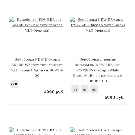
Бейсболка NEW ERA арт.
Бейсболка с прямым
80468932 New York Yankees
козырьком NEW ERA арт.
MLB черный
Артикул: 96-184-
12572845 Chicago White
09
Socks MLB черный
Артикул:
96-183-09
ONE
58
61
63
4990
руб.
6990
руб.