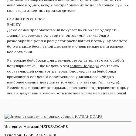
наиболее модных, всюду востребованных моделей только лучших
коллекций известных производителей:
GOORIN BROTHERS;
BAILEY;
Даже самый требовательный покупатель сможет подобрать
данный аксессуар под свой неповторимый стиль, благо
разнообразие форм и расцветок располагают к этому. Кроме того,
бонус в виде бесплатной доставки и очень низкие цены развеют
все сомнения.
Рэперские бейсболки для девушек сегодня пользуются особой
популярностью. Еще недавно эти
головные уборы
считались
составляющей культуры рэперов. Впоследствии бейсболки
применили к созданию собственного уникального имиджа
наиболее смелые девушки (в том числе, и звезды Голливуда).
Бейсболки с прямыми козырьками прекрасно подчеркивают форму
лица и дадут вам возможность в летнее время не надевать очки!
Интернет магазин HATSANDCAPS
Телефон:
+7 (495) 147-54-01