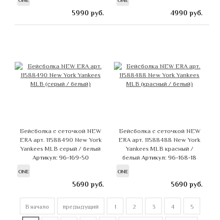
ONE
ONE
5990
руб.
4990
руб.
Бейсболка с сеточкой NEW
Бейсболка с сеточкой NEW
ERA арт. 11588490 New York
ERA арт. 11588488 New York
Yankees MLB серый / белый
Yankees MLB красный /
Артикул: 96-169-50
белый
Артикул: 96-168-18
ONE
ONE
5690
руб.
5690
руб.
В начало
предыдущий
1
2
3
4
5