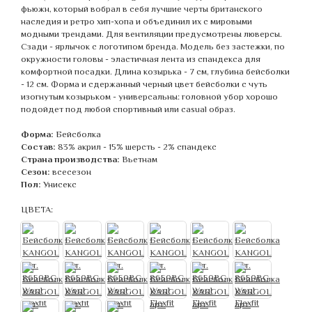
фьюжн, который вобрал в себя лучшие черты британского
наследия и ретро хип-хопа и объединил их с мировыми
модными трендами. Для вентиляции предусмотрены люверсы.
Сзади - ярлычок с логотипом бренда. Модель без застежки, по
окружности головы - эластичная лента из спандекса для
комфортной посадки. Длина козырька - 7 см, глубина бейсболки
- 12 см. Форма и сдержанный черный цвет бейсболки с чуть
изогнутым козырьком - универсальны: головной убор хорошо
подойдет под любой спортивный или casual образ.
Форма:
Бейсболка
Состав:
83% акрил - 15% шерсть - 2% спандекс
Страна производства:
Вьетнам
Сезон:
всесезон
Пол:
Унисекс
ЦВЕТА: