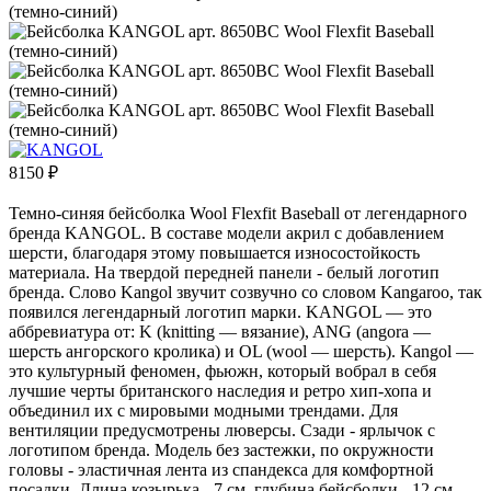
8150
₽
Темно-синяя бейсболка Wool Flexfit Baseball от легендарного
бренда KANGOL. В составе модели акрил с добавлением
шерсти, благодаря этому повышается износостойкость
материала. На твердой передней панели - белый логотип
бренда. Слово Kangol звучит созвучно со словом Kangaroo, так
появился легендарный логотип марки. KANGOL — это
аббревиатура от: K (knitting — вязание), ANG (angora —
шерсть ангорского кролика) и OL (wool — шерсть). Kangol —
это культурный феномен, фьюжн, который вобрал в себя
лучшие черты британского наследия и ретро хип-хопа и
объединил их с мировыми модными трендами. Для
вентиляции предусмотрены люверсы. Сзади - ярлычок с
логотипом бренда. Модель без застежки, по окружности
головы - эластичная лента из спандекса для комфортной
посадки. Длина козырька - 7 см, глубина бейсболки - 12 см.