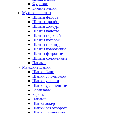
Фуражки
Зимние кепки
Мужские шляпы
Шляпы федора
Шляпы трилби
Шляпы хомбург
Шляпы канотье
Шляпы поркпай
Шляпы котелок
Шляпы цилиндр
Шляпы ковбойские
Шляпы фетровые
Шляпы соломенные
Панамы
Мужские шапки
Шапки бини
Шапки с помпоном
Шапки ушанки
Шапки удлиненные
Балаклавы
Береты
Панамы
Шапка докер
Шапки без отворота
Шапки с отворотом