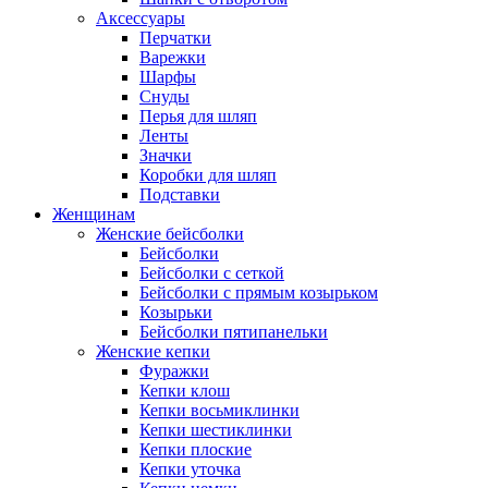
Аксессуары
Перчатки
Варежки
Шарфы
Снуды
Перья для шляп
Ленты
Значки
Коробки для шляп
Подставки
Женщинам
Женские бейсболки
Бейсболки
Бейсболки с сеткой
Бейсболки с прямым козырьком
Козырьки
Бейсболки пятипанельки
Женские кепки
Фуражки
Кепки клош
Кепки восьмиклинки
Кепки шестиклинки
Кепки плоские
Кепки уточка