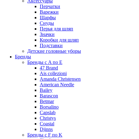
Аксессуары
Перчатки
Варежки
Шарфы
Снуды
Перья для шляп
Значки
Коробки для шляп
Подставки
Детские головные уборы
Бренды
Бренды с A по E
47 Brand
Ais collezioni
Amanda Christensen
American Needle
Bailey
Barascon
Betmar
Borsalino
Capslab
Christys
Coastal
Djinns
Бренды с F по K