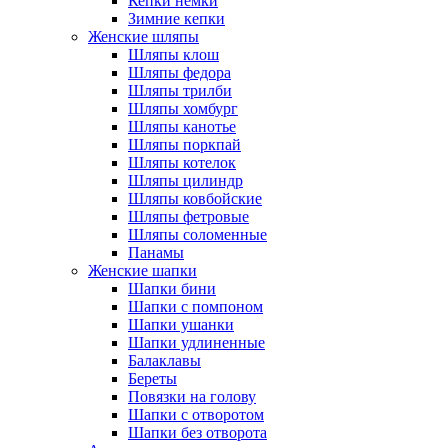
Кепки немки
Зимние кепки
Женские шляпы
Шляпы клош
Шляпы федора
Шляпы трилби
Шляпы хомбург
Шляпы канотье
Шляпы поркпай
Шляпы котелок
Шляпы цилиндр
Шляпы ковбойские
Шляпы фетровые
Шляпы соломенные
Панамы
Женские шапки
Шапки бини
Шапки с помпоном
Шапки ушанки
Шапки удлиненные
Балаклавы
Береты
Повязки на голову
Шапки с отворотом
Шапки без отворота