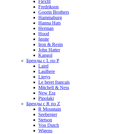
Flexfit
Fredrikson
Goorin Brothers
Hammaburg
Hanna Hats
Herman
Hood
Ignite
Iron & Resin
John Hatter
Kangol
Бренды с L по P
Laird
Laulhere
Lierys
Le beret francais
Mitchell & Ness
New Era
Pipolaki
Бренды с R по Z
R Mountain
Seeberger
Stetson
Von Dutch
Wigens